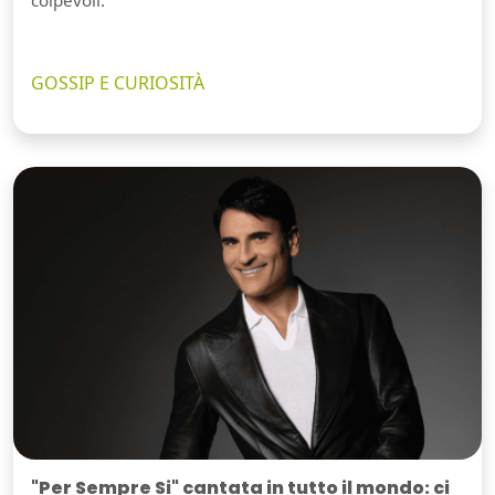
colpevoli.
GOSSIP E CURIOSITÀ
"Per Sempre Si" cantata in tutto il mondo: ci