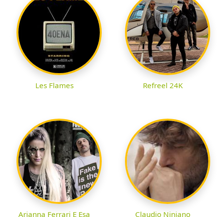
Les Flames
Refreel 24K
Arianna Ferrari E Esa
Claudio Niniano