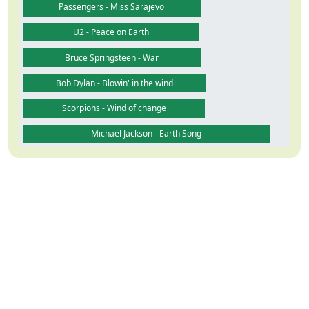
Passengers - Miss Sarajevo
U2 - Peace on Earth
Bruce Springsteen - War
Bob Dylan - Blowin' in the wind
Scorpions - Wind of change
Michael Jackson - Earth Song