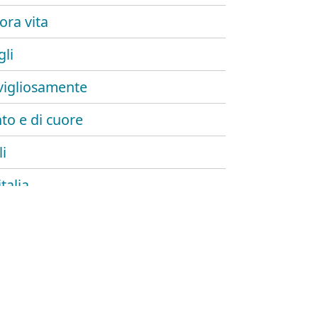
ora vita
gli
igliosamente
nto e di cuore
li
italia
diamanti
zzanotte
 che voli