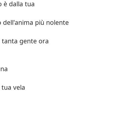
o è dalla tua
o dell'anima più nolente
 tanta gente ora
una
 tua vela