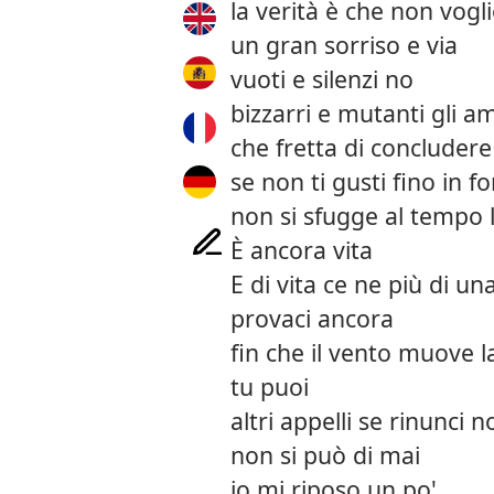
la verità è che non vog
un gran sorriso e via
vuoti e silenzi no
bizzarri e mutanti gli a
che fretta di concludere
se non ti gusti fino in f
non si sfugge al tempo l
È ancora vita
E di vita ce ne più di un
provaci ancora
fin che il vento muove l
tu puoi
altri appelli se rinunci 
non si può di mai
io mi riposo un po'