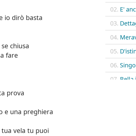
02.
E' anc
e io dirò basta
03.
Detta
04.
Merav
o se chiusa
05.
D'isti
a fare
06.
Singo
07.
Bella 
ta prova
08.
Puri 
09.
E' me
o e una preghiera
10.
Amico
 tua vela tu puoi