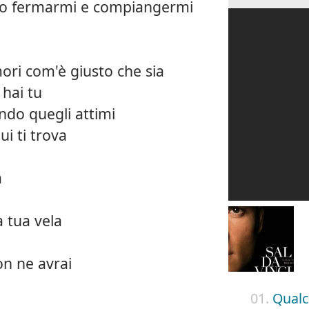
lio fermarmi e compiangermi
mori com'è giusto che sia
 hai tu
ondo quegli attimi
ui ti trova
a
a tua vela
non ne avrai
01.
Qualc