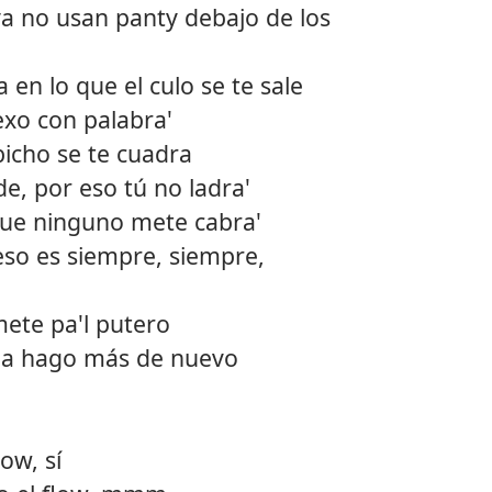
ya no usan panty debajo de los
n lo que el culo se te sale
exo con palabra'
bicho se te cuadra
e, por eso tú no ladra'
ue ninguno mete cabra'
 eso es siempre, siempre,
mete pa'l putero
na hago más de nuevo
ow, sí