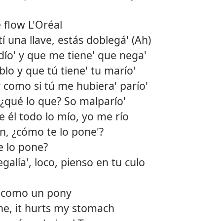
e flow L'Oréal
 una llave, estás doblegá' (Ah)
ío' y que me tiene' que nega'
lo y que tú tiene' tu marío'
y como si tú me hubiera' parío'
 ¿qué lo que? So malparío'
e él todo lo mío, yo me río
n, ¿cómo te lo pone'?
e lo pone?
galía', loco, pienso en tu culo
y como un pony
ine, it hurts my stomach