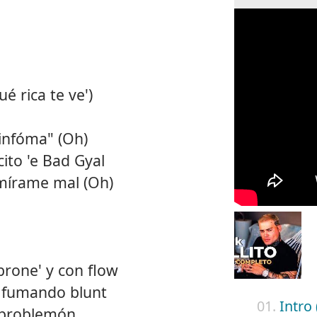
é rica te ve')
infóma" (Oh)
ito 'e Bad Gyal
mírame mal (Oh)
brone' y con flow
o fumando blunt
01.
Intro 
 problemón