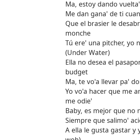
Ma, estoy dando vuelta'
Me dan gana' de ti cua
Que el brasier le desab
monche
Tú ere' una pitcher, yo
(Under Water)
Ella no desea el pasapo
budget
Ma, te vo'a llevar pa' d
Yo vo'a hacer que me am
me odie'
Baby, es mejor que no
Siempre que salimo' ac
A ella le gusta gastar y
woh)