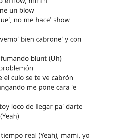
o el flow, mmm
me un blow
que', no me hace' show
 vemo' bien cabrone' y con
o fumando blunt (Uh)
 problemón
e el culo se te ve cabrón
hingando me pone cara 'e
toy loco de llegar pa' darte
 (Yeah)
tiempo real (Yeah), mami, yo