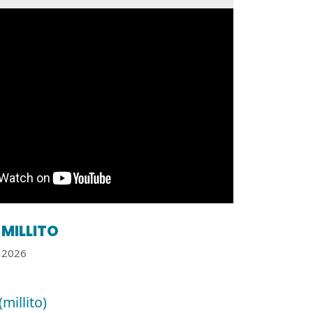
MILLITO
2026
(millito)