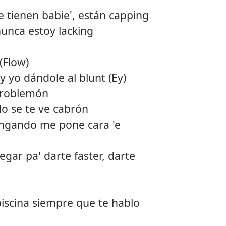
e tienen babie', están capping
nunca estoy lacking
(Flow)
y yo dándole al blunt (Ey)
problemón
ulo se te ve cabrón
ingando me pone cara 'e
legar pa' darte faster, darte
iscina siempre que te hablo