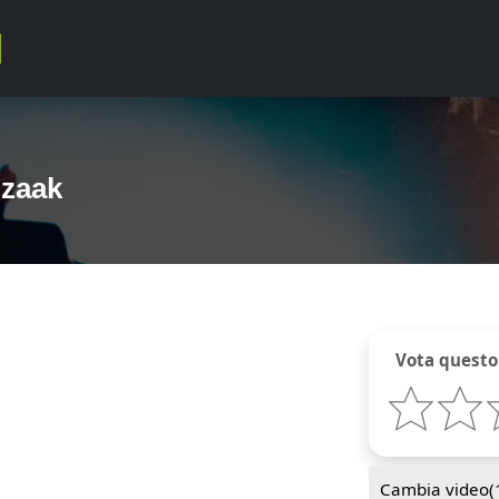
Izaak
Vota questo
Cambia video(