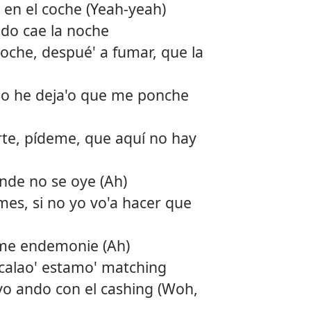
 en el coche (Yeah-yeah)
12.
Canto
ndo cae la noche
roche, despué' a fumar, que la
13.
Mejor
14.
Goal
 no he deja'o que me ponche
15.
Bby b
rte, pídeme, que aquí no hay
16.
Bonni
onde no se oye (Ah)
es, si no yo vo'a hacer que
 me endemonie (Ah)
icalao' estamo' matching
 yo ando con el cashing (Woh,