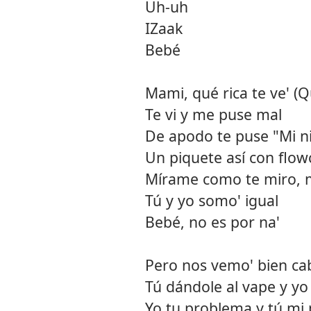
Uh-uh
IZaak
Bebé
Mami, qué rica te ve' (Qu
Te vi y me puse mal
De apodo te puse "Mi n
Un piquete así con flowc
Mírame como te miro, 
Tú y yo somo' igual
Bebé, no es por na'
Pero nos vemo' bien ca
Tú dándole al vape y y
Yo tu problema y tú mi