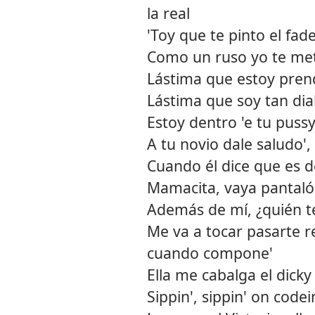
la real
'Toy que te pinto el fad
Como un ruso yo te metí
Lástima que estoy prend
Lástima que soy tan diab
Estoy dentro 'e tu puss
A tu novio dale saludo',
Cuando él dice que es d
Mamacita, vaya pantaló
Además de mí, ¿quién t
Me va a tocar pasarte re
cuando compone'
Ella me cabalga el dick
Sippin', sippin' on code