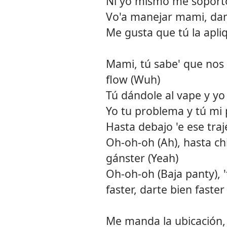
Ni yo mismo me soport
Vo'a manejar mami, da
Me gusta que tú la apli
Mami, tú sabe' que nos
flow (Wuh)
Tú dándole al vape y y
Yo tu problema y tú mi
Hasta debajo 'e ese traj
Oh-oh-oh (Ah), hasta c
gánster (Yeah)
Oh-oh-oh (Baja panty), '
faster, darte bien faster
Me manda la ubicación, 