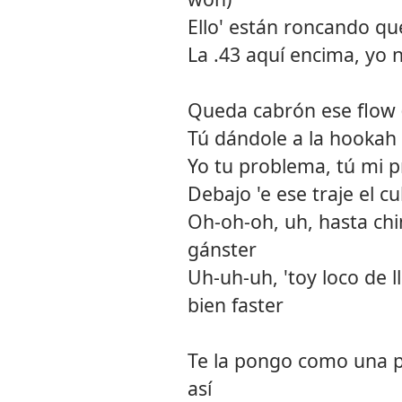
Ello' están roncando qu
La .43 aquí encima, yo 
Queda cabrón ese flow 
Tú dándole a la hookah 
Yo tu problema, tú mi 
Debajo 'e ese traje el c
Oh-oh-oh, uh, hasta ch
gánster
Uh-uh-uh, 'toy loco de l
bien faster
Te la pongo como una p
así