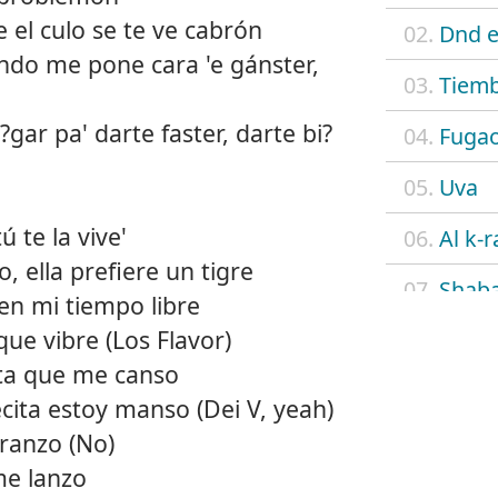
e el culo se te ve cabrón
02.
Dnd e
ndo me pone cara 'e gánster,
03.
Tiemb
?gar pa' darte faster, darte bi?
04.
Fuga
05.
Uva
 te la vive'
06.
Al k-r
, ella prefiere un tigre
07.
Shab
en mi tiempo libre
que vibre (Los Flavor)
08.
Flow
sta que me canso
09.
4 eve
cita estoy manso (Dei V, yeah)
ranzo (No)
10.
N.A.
me lanzo
11.
Cielo