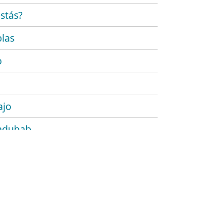
stás?
las
o
ajo
adubab
r
 platónico