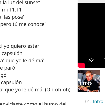
 la luz del sunset
, mi 11:11
' las pose'
 pero tú me conoce'
i yo quiero estar
l capsulón
a' que yo le dé má'
me paró
agó
 capsulón
' que yo le dé má' (Oh-oh-oh)
01.
Intro 
e enviciaste como el humo del