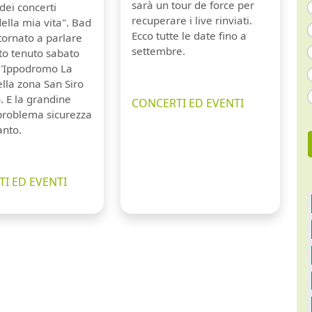
sarà un tour de force per
dei concerti
recuperare i live rinviati.
della mia vita". Bad
Ecco tutte le date fino a
tornato a parlare
settembre.
to tenuto sabato
ll'Ippodromo La
lla zona San Siro
. E la grandine
CONCERTI ED EVENTI
 problema sicurezza
anto.
I ED EVENTI