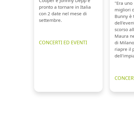
Cooper e Johnny Depp è
"Era uno 
pronto a tornare in Italia
migliori 
con 2 date nel mese di
Bunny è 
settembre.
dell'even
scorso a
Maura ne
CONCERTI ED EVENTI
di Milano
riapre il
dell'impi
CONCERT