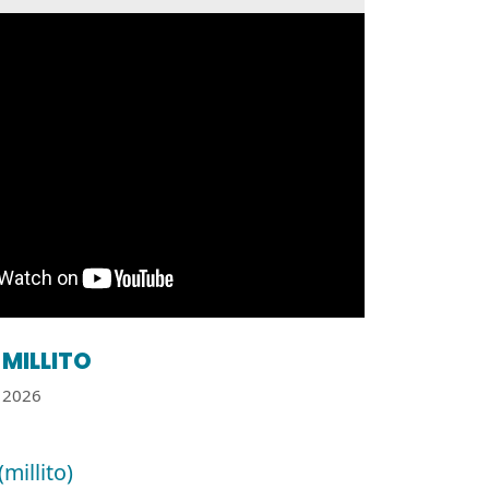
MILLITO
2026
(millito)