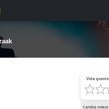
Izaak
Vota questo
Cambia video(