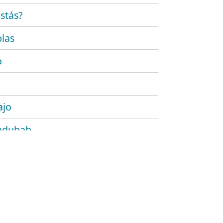
stás?
las
o
ajo
adubab
r
 platónico