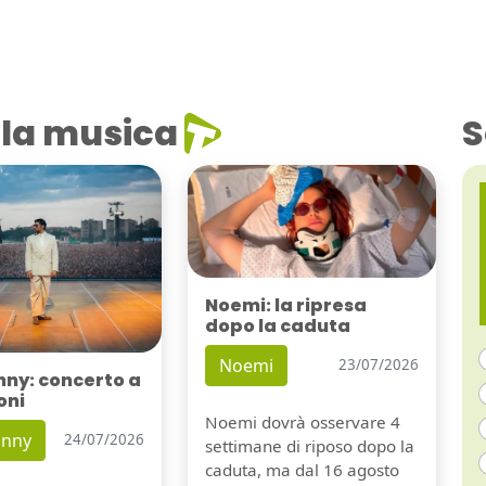
la musica
S
Noemi: la ripresa
dopo la caduta
Noemi
23/07/2026
nny: concerto a
oni
Noemi dovrà osservare 4
unny
24/07/2026
settimane di riposo dopo la
caduta, ma dal 16 agosto