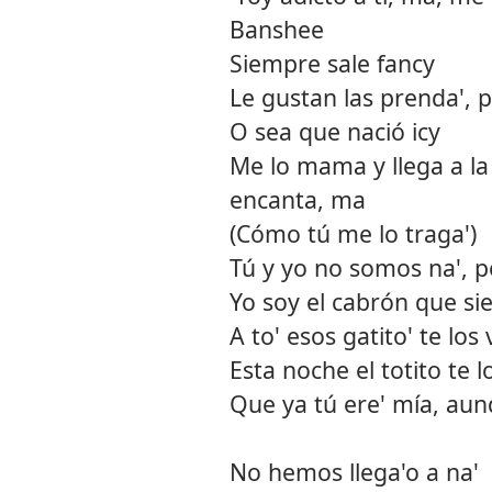
Banshee
Siempre sale fancy
Le gustan las prenda', 
O sea que nació icy
Me lo mama y llega a l
encanta, ma
(Cómo tú me lo traga')
Tú y yo no somos na', pe
Yo soy el cabrón que si
A to' esos gatito' te los
Esta noche el totito te l
Que ya tú ere' mía, aun
No hemos llega'o a na'