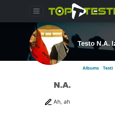
Testo N.A. 
Albums
Testi
N.A.
Ah, ah