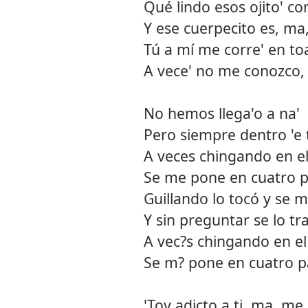
Qué lindo esos ojito' con
Y ese cuerpecito es, ma
Tú a mí me corre' en toa
A vece' no me conozco,
No hemos llega'o a na'
Pero siempre dentro 'e t
A veces chingando en e
Se me pone en cuatro p
Guillando lo tocó y se 
Y sin preguntar se lo tr
A vec?s chingando en el
Se m? pone en cuatro pa
'Toy adicto a ti, ma, m