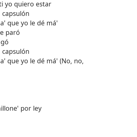
i yo quiero estar
12.
Canto
l capsulón
a' que yo le dé má'
13.
Mejor
me paró
14.
Goal
agó
l capsulón
15.
Bby b
' que yo le dé má' (No, no,
16.
Bonni
illone' por ley