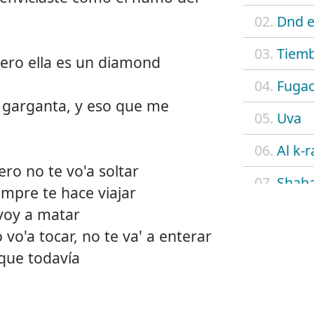
02.
Dnd e
03.
Tiemb
pero ella es un diamond
04.
Fuga
a garganta, y eso que me
05.
Uva
06.
Al k-r
ro no te vo'a soltar
07.
Shab
empre te hace viajar
 voy a matar
08.
Flow
o vo'a tocar, no te va' a enterar
09.
4 eve
que todavía
10.
N.A.
11.
Cielo