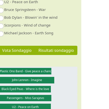
U2 - Peace on Earth
Bruce Springsteen - War
Bob Dylan - Blowin' in the wind
Scorpions - Wind of change
Michael Jackson - Earth Song
Vota Sondaggio
Risultati sondaggio
Plastic Ono Band - Give peace a chance
John Lennon - Imagine
Black Eyed Peas - Where is the love
Passengers - Miss Sarajevo
U2 - Peace on Earth