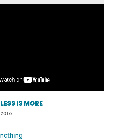
LESS IS MORE
2016
r nothing