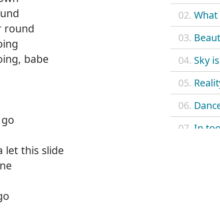
ound
02.
What 
r round
03.
Beauti
oing
oing, babe
04.
Sky is
05.
Realit
06.
Dance
 go
07.
In to
let this slide
08.
Dying
ine
09.
Funky
 go
10.
Send 
11.
Lift 