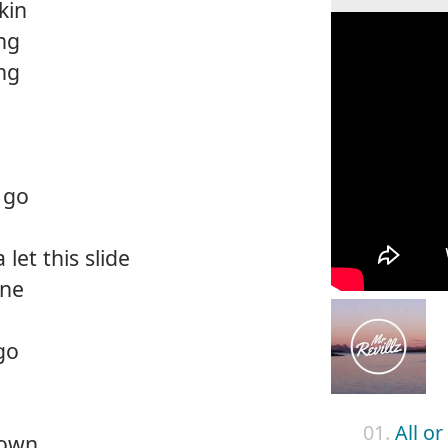
kin
ng
ng
 go
let this slide
ine
 go
01.
All o
down