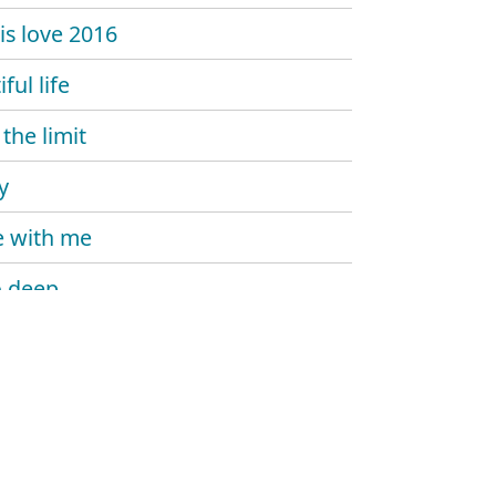
is love 2016
ful life
 the limit
y
 with me
o deep
 bird
'n brussels
her my love
me up