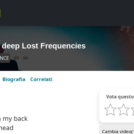
o deep Lost Frequencies
ANCE
Biografia
Correlati
Vota questo
n my back
 head
Cambia video(