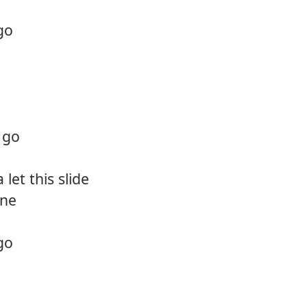
12.
Are y
 go
13.
St. pe
14.
Selfis
15.
Foots
 go
16.
What 
let this slide
ine
 go