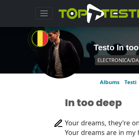
Testo In to
ELECTRONICA/D
Albums
Testi
In too deep
Your dreams, they're o
Your dreams are in my