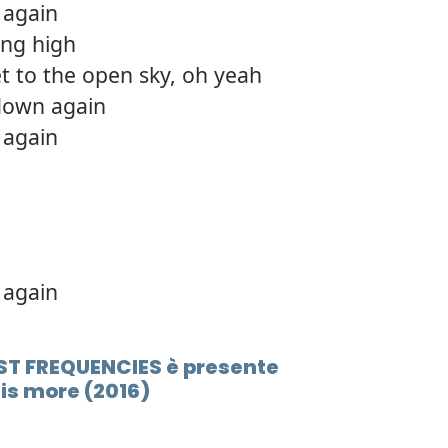
 again
12.
Are y
ing high
t to the open sky, oh yeah
13.
St. pe
 down again
14.
Selfis
 again
15.
Foots
16.
What 
 again
LOST FREQUENCIES è presente
is more (2016)