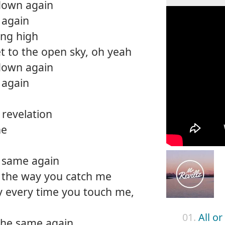
 down again
 again
ing high
t to the open sky, oh yeah
 down again
 again
 revelation
ne
e same again
 the way you catch me
y every time you touch me,
01.
All o
 the same again