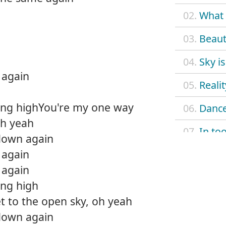
02.
What 
03.
Beauti
04.
Sky is
 again
05.
Realit
lying highYou're my one way
06.
Dance
oh yeah
07.
In to
 down again
 again
08.
Dying
 again
09.
Funky
ing high
t to the open sky, oh yeah
10.
Send 
 down again
11.
Lift 