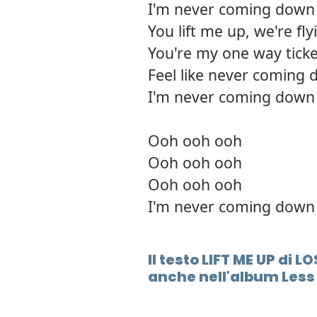
I'm never coming down
You lift me up, we're fly
You're my one way ticke
Feel like never coming
I'm never coming down
Ooh ooh ooh
Ooh ooh ooh
Ooh ooh ooh
I'm never coming down
Il testo LIFT ME UP di 
anche nell'album Less 