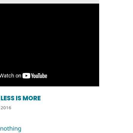
LESS IS MORE
2016
r nothing