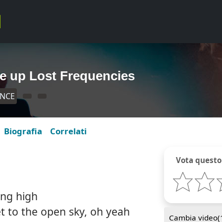
me up Lost Frequencies
ANCE
Biografia
Correlati
Vota questo
ing high
t to the open sky, oh yeah
Cambia video(