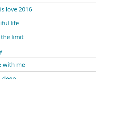
is love 2016
ful life
 the limit
y
 with me
o deep
 bird
'n brussels
her my love
me up