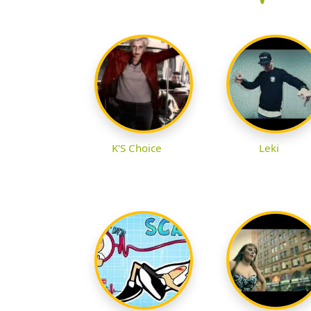
K'S Choice
Leki