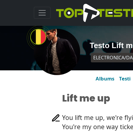
Testo Lift 
ELECTRONICA/D
Albums
Testi
Lift me up
You lift me up, we're fly
You're my one way ticke