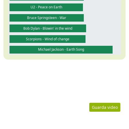
U2 - Peace on Earth
Bruce Springsteen - War
Bob Dylan - Blowin' in the wind
Scorpions - Wind of change
Michael Jackson - Earth Song
Guarda video