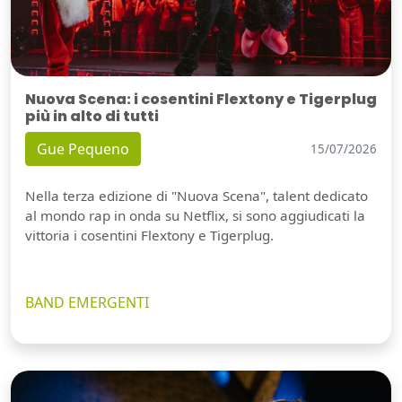
Nuova Scena: i cosentini Flextony e Tigerplug
più in alto di tutti
Gue Pequeno
15/07/2026
Nella terza edizione di "Nuova Scena", talent dedicato
al mondo rap in onda su Netflix, si sono aggiudicati la
vittoria i cosentini Flextony e Tigerplug.
BAND EMERGENTI