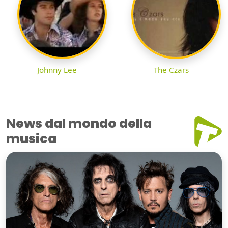
Johnny Lee
The Czars
News dal mondo della
musica