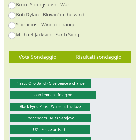
Bruce Springsteen - War
Bob Dylan - Blowin' in the wind
Scorpions - Wind of change
Michael Jackson - Earth Song
Vota Sondaggio
Risultati sondaggio
Plastic Ono Band - Give peace a chance
John Lennon - Imagine
Black Eyed Peas - Where is the love
Passengers - Miss Sarajevo
U2 - Peace on Earth