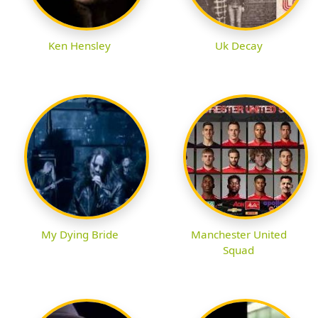
Ken Hensley
Uk Decay
My Dying Bride
Manchester United
Squad