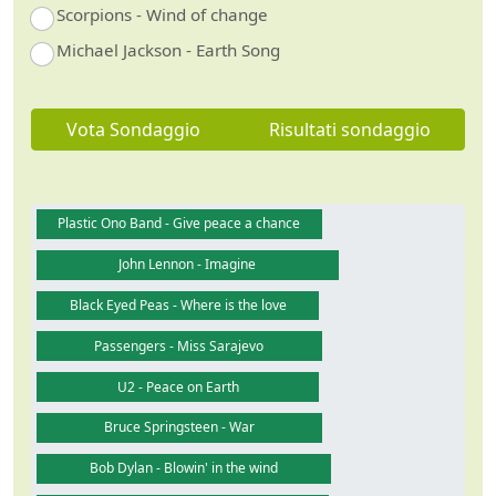
Scorpions - Wind of change
Michael Jackson - Earth Song
Vota Sondaggio
Risultati sondaggio
Plastic Ono Band - Give peace a chance
John Lennon - Imagine
Black Eyed Peas - Where is the love
Passengers - Miss Sarajevo
U2 - Peace on Earth
Bruce Springsteen - War
Bob Dylan - Blowin' in the wind