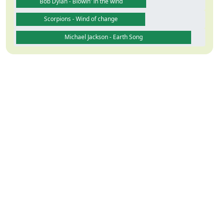
Bob Dylan - Blowin' in the wind
Scorpions - Wind of change
Michael Jackson - Earth Song