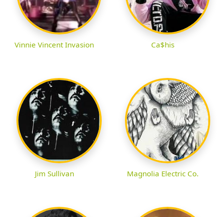
Vinnie Vincent Invasion
Ca$his
Jim Sullivan
Magnolia Electric Co.