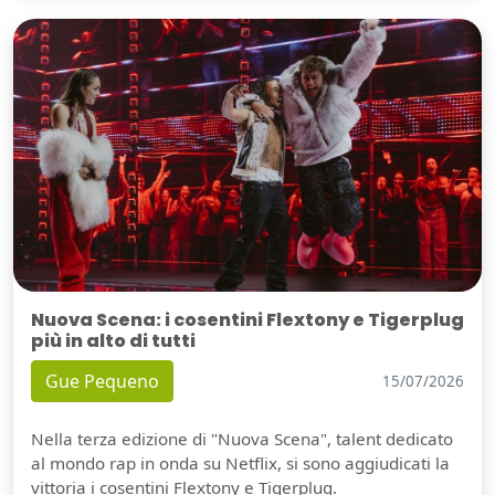
Nuova Scena: i cosentini Flextony e Tigerplug
più in alto di tutti
Gue Pequeno
15/07/2026
Nella terza edizione di "Nuova Scena", talent dedicato
al mondo rap in onda su Netflix, si sono aggiudicati la
vittoria i cosentini Flextony e Tigerplug.