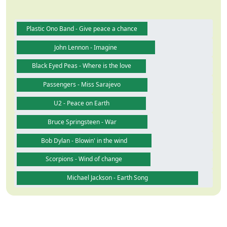
Plastic Ono Band - Give peace a chance
John Lennon - Imagine
Black Eyed Peas - Where is the love
Passengers - Miss Sarajevo
U2 - Peace on Earth
Bruce Springsteen - War
Bob Dylan - Blowin' in the wind
Scorpions - Wind of change
Michael Jackson - Earth Song