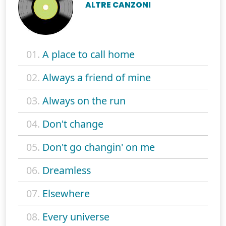
ALTRE CANZONI
01.
A place to call home
02.
Always a friend of mine
03.
Always on the run
04.
Don't change
05.
Don't go changin' on me
06.
Dreamless
07.
Elsewhere
08.
Every universe