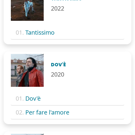
2022
01.
Tantissimo
DOV'È
2020
01.
Dov'è
02.
Per fare l'amore