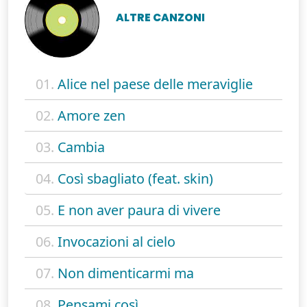
ALTRE CANZONI
01.
Alice nel paese delle meraviglie
02.
Amore zen
03.
Cambia
04.
Così sbagliato (feat. skin)
05.
E non aver paura di vivere
06.
Invocazioni al cielo
07.
Non dimenticarmi ma
08.
Pensami così