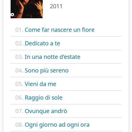
2011
01.
Come far nascere un fiore
02.
Dedicato a te
03.
In una notte d'estate
04.
Sono più sereno
05.
Vieni da me
06.
Raggio di sole
07.
Ovunque andrò
08.
Ogni giorno ad ogni ora