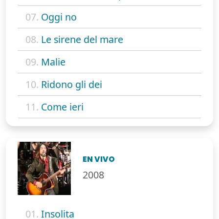
07.
Oggi no
08.
Le sirene del mare
09.
Malie
10.
Ridono gli dei
11.
Come ieri
EN VIVO
2008
01.
Insolita