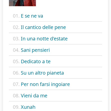
01.
E se ne va
02.
Il cantico delle pene
03.
In una notte d'estate
04.
Sani pensieri
05.
Dedicato a te
06.
Su un altro pianeta
07.
Per non farsi ingoiare
08.
Vieni da me
09.
Xunah