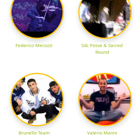
Federico Mecozzi
Sdc Posse & Sacred
Round
Brunello Team
Valerio Manni