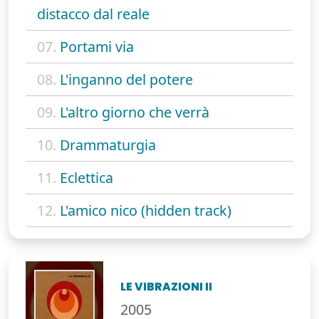
distacco dal reale
07.
Portami via
08.
L'inganno del potere
09.
L'altro giorno che verrà
10.
Drammaturgia
11.
Eclettica
12.
L'amico nico (hidden track)
LE VIBRAZIONI II
2005