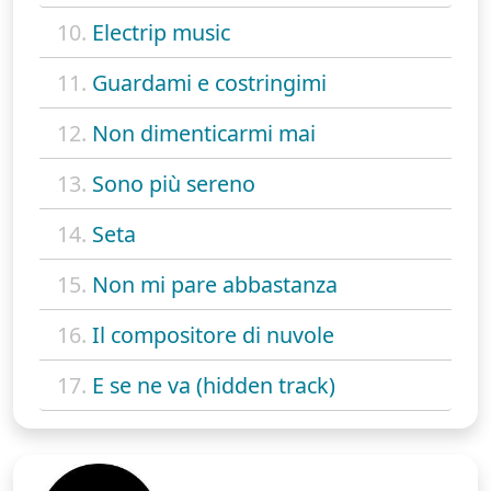
10.
Electrip music
11.
Guardami e costringimi
12.
Non dimenticarmi mai
13.
Sono più sereno
14.
Seta
15.
Non mi pare abbastanza
16.
Il compositore di nuvole
17.
E se ne va (hidden track)