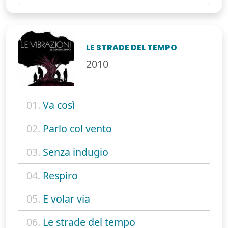
LE STRADE DEL TEMPO
2010
01.
Va così
02.
Parlo col vento
03.
Senza indugio
04.
Respiro
05.
E volar via
06.
Le strade del tempo