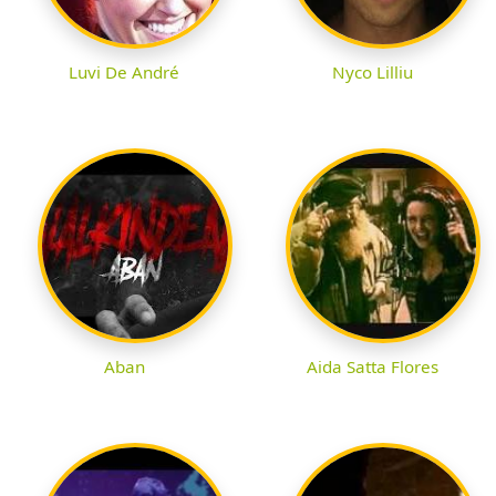
Luvi De André
Nyco Lilliu
Aban
Aida Satta Flores