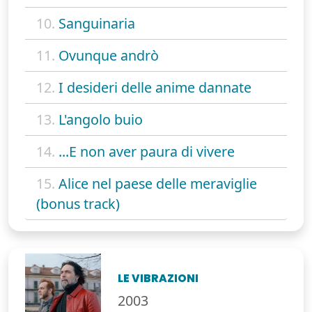
10.
Sanguinaria
11.
Ovunque andrò
12.
I desideri delle anime dannate
13.
L'angolo buio
14.
...E non aver paura di vivere
15.
Alice nel paese delle meraviglie
(bonus track)
LE VIBRAZIONI
2003