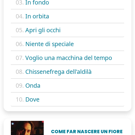
03.
In fondo
04.
In orbita
05.
Apri gli occhi
06.
Niente di speciale
07.
Voglio una macchina del tempo
08.
Chissenefrega dell'aldilà
09.
Onda
10.
Dove
COME FAR NASCERE UN FIORE