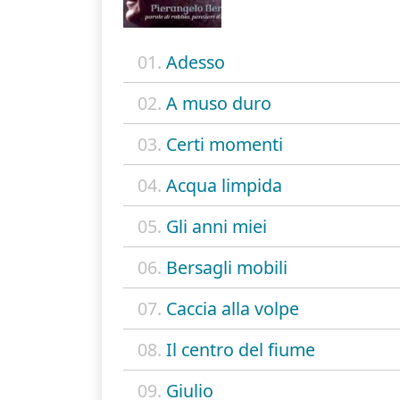
01.
Adesso
02.
A muso duro
03.
Certi momenti
04.
Acqua limpida
05.
Gli anni miei
06.
Bersagli mobili
07.
Caccia alla volpe
08.
Il centro del fiume
09.
Giulio