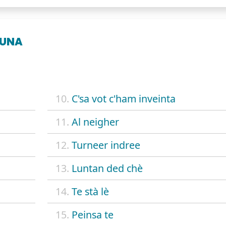
LUNA
10.
C'sa vot c'ham inveinta
11.
Al neigher
12.
Turneer indree
13.
Luntan ded chè
14.
Te stà lè
15.
Peinsa te