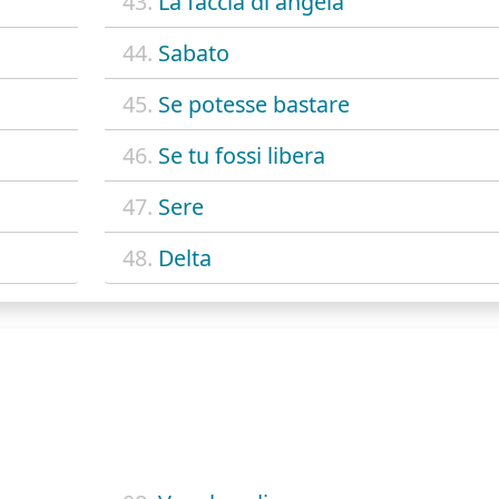
43.
La faccia di angela
44.
Sabato
45.
Se potesse bastare
46.
Se tu fossi libera
47.
Sere
48.
Delta