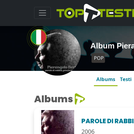
Album Piera
POP
Albums
Testi
Albums
PAROLE DI RABB
2006