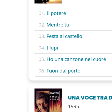
01.
Il potere
02.
Mentre tu
03.
Festa al castello
04.
I lupi
05.
Ho una canzone nel cuore
06.
Fuori dal porto
UNA VOCE TRA 
1995