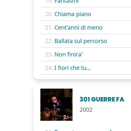
19.
Fantasmi
20.
Chiama piano
21.
Cent'anni di meno
22.
Ballata sul percorso
23.
Non finira'
24.
I fiori che tu...
301 GUERRE FA
2002