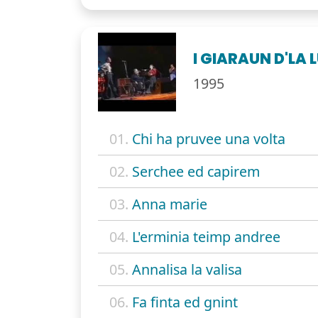
I GIARAUN D'LA 
1995
01.
Chi ha pruvee una volta
02.
Serchee ed capirem
03.
Anna marie
04.
L'erminia teimp andree
05.
Annalisa la valisa
06.
Fa finta ed gnint