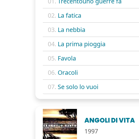
01.
Trecentouno guerre fa
02.
La fatica
03.
La nebbia
04.
La prima pioggia
05.
Favola
06.
Oracoli
07.
Se solo lo vuoi
ANGOLI DI VITA
1997