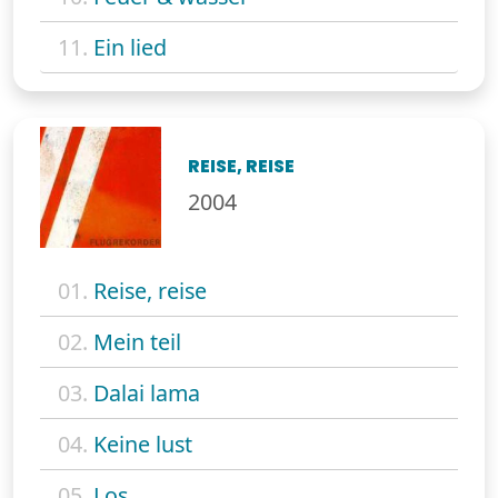
11.
Ein lied
REISE, REISE
2004
01.
Reise, reise
02.
Mein teil
03.
Dalai lama
04.
Keine lust
05.
Los