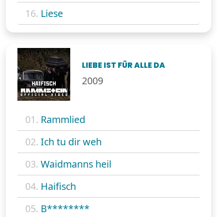
16.
Liese
LIEBE IST FÜR ALLE DA
2009
01.
Rammlied
02.
Ich tu dir weh
03.
Waidmanns heil
04.
Haifisch
05.
B********