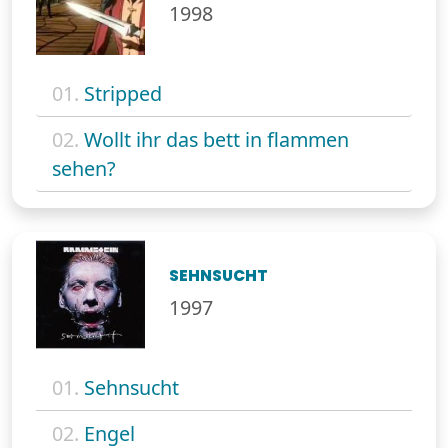
1998
01.
Stripped
02.
Wollt ihr das bett in flammen
sehen?
SEHNSUCHT
1997
01.
Sehnsucht
02.
Engel