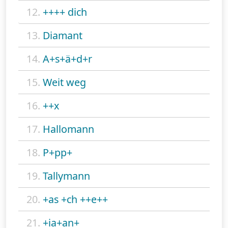
12.
++++ dich
13.
Diamant
14.
A+s+ä+d+r
15.
Weit weg
16.
++x
17.
Hallomann
18.
P+pp+
19.
Tallymann
20.
+as +ch ++e++
21.
+ia+an+