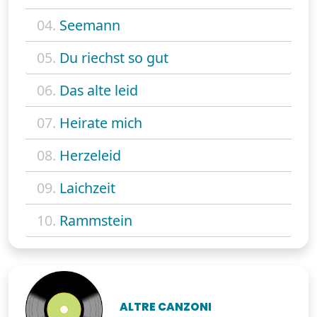
04.
Seemann
05.
Du riechst so gut
06.
Das alte leid
07.
Heirate mich
08.
Herzeleid
09.
Laichzeit
10.
Rammstein
ALTRE CANZONI