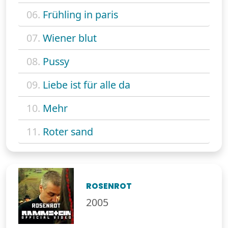
06.
Frühling in paris
07.
Wiener blut
08.
Pussy
09.
Liebe ist für alle da
10.
Mehr
11.
Roter sand
ROSENROT
2005