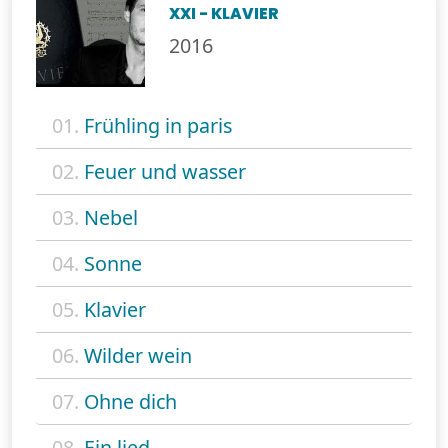
XXI - KLAVIER
2016
01.
Frühling in paris
02.
Feuer und wasser
03.
Nebel
04.
Sonne
05.
Klavier
06.
Wilder wein
07.
Ohne dich
08.
Ein lied