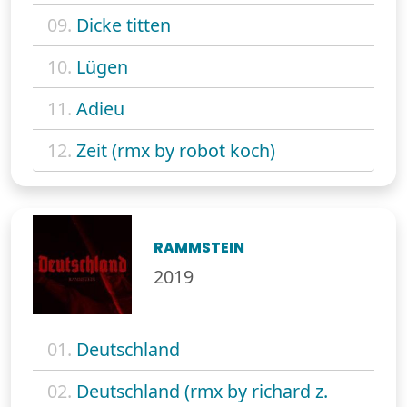
09.
Dicke titten
10.
Lügen
11.
Adieu
12.
Zeit (rmx by robot koch)
RAMMSTEIN
2019
01.
Deutschland
02.
Deutschland (rmx by richard z.