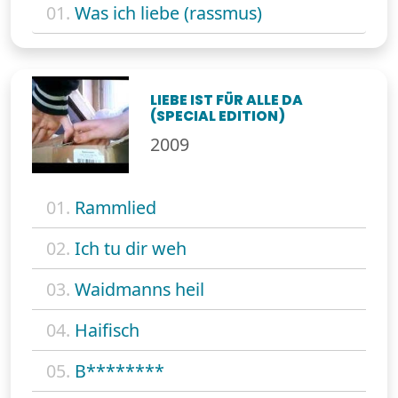
01.
Was ich liebe (rassmus)
LIEBE IST FÜR ALLE DA
(SPECIAL EDITION)
2009
01.
Rammlied
02.
Ich tu dir weh
03.
Waidmanns heil
04.
Haifisch
05.
B********