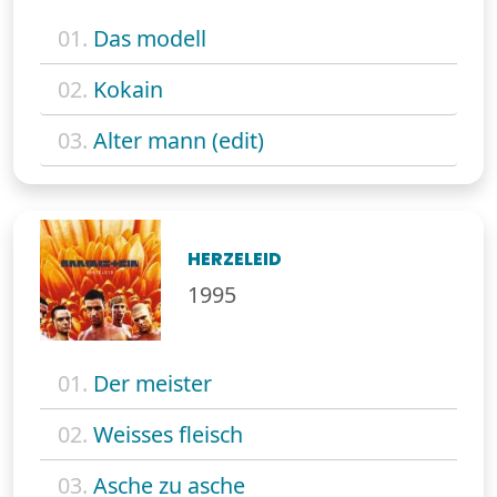
01.
Das modell
02.
Kokain
03.
Alter mann (edit)
HERZELEID
1995
01.
Der meister
02.
Weisses fleisch
03.
Asche zu asche