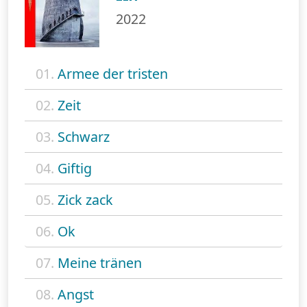
2022
01.
Armee der tristen
02.
Zeit
03.
Schwarz
04.
Giftig
05.
Zick zack
06.
Ok
07.
Meine tränen
08.
Angst