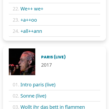
22.
We++ we+
23.
+a++oo
24.
+all++ann
PARIS (LIVE)
2017
01.
Intro paris (live)
02.
Sonne (live)
03.
Wollt ihr das bett in flammen