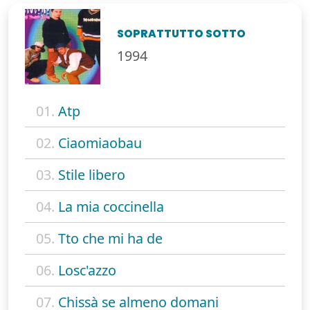
SOPRATTUTTO SOTTO
1994
01.
Atp
02.
Ciaomiaobau
03.
Stile libero
04.
La mia coccinella
05.
Tto che mi ha de
06.
Losc'azzo
07.
Chissà se almeno domani