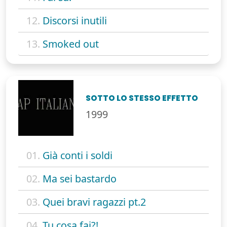
12.
Discorsi inutili
13.
Smoked out
SOTTO LO STESSO EFFETTO
1999
01.
Già conti i soldi
02.
Ma sei bastardo
03.
Quei bravi ragazzi pt.2
04.
Tu cosa fai?!