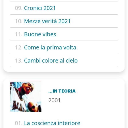
09.
Cronici 2021
10.
Mezze verità 2021
11.
Buone vibes
12.
Come la prima volta
13.
Cambi colore al cielo
...IN TEORIA
2001
01.
La coscienza interiore