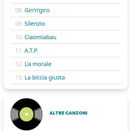
08.
Gin'n'giro
09.
Silenzio
10.
Ciaomiabau
11.
A.T.P.
12.
L'a morale
13.
La biccia giusta
ALTRE CANZONI