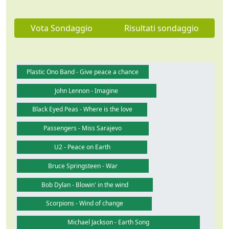
Vota Sondaggio
Risultati sondaggio
Plastic Ono Band - Give peace a chance
John Lennon - Imagine
Black Eyed Peas - Where is the love
Passengers - Miss Sarajevo
U2 - Peace on Earth
Bruce Springsteen - War
Bob Dylan - Blowin' in the wind
Scorpions - Wind of change
Michael Jackson - Earth Song