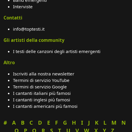
Interviste
Contatti
info@toptesti.it
Gli artisti della community
I testi delle canzoni degli artisti emergenti
Altro
Iscriviti alla nostra newsletter
Termini di servizio YouTube
Termini di servizio Google
I cantanti italiani più famosi
I cantanti inglesi più famosi
I cantanti americani più famosi
#
A
B
C
D
E
F
G
H
I
J
K
L
M
N
O
P
Q
R
S
T
U
V
W
X
Y
Z