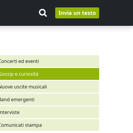
Invia un testo
Concerti ed eventi
Gossip e curiosità
Nuove uscite musicali
Band emergenti
Interviste
Comunicati stampa