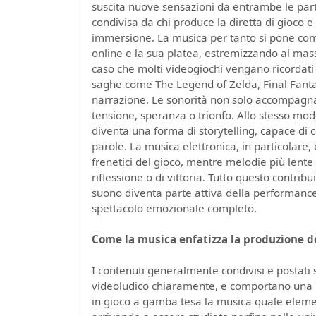
suscita nuove sensazioni da entrambe le par
condivisa da chi produce la diretta di gioco
immersione. La musica per tanto si pone come
online e la sua platea, estremizzando al ma
caso che molti videogiochi vengano ricordati 
saghe come The Legend of Zelda, Final Fantas
narrazione. Le sonorità non solo accompagna
tensione, speranza o trionfo. Allo stesso mod
diventa una forma di storytelling, capace di
parole. La musica elettronica, in particolare, 
frenetici del gioco, mentre melodie più lente
riflessione o di vittoria. Tutto questo contrib
suono diventa parte attiva della performance
spettacolo emozionale completo.
Come la musica enfatizza la produzione 
I contenuti generalmente condivisi e postati
videoludico chiaramente, e comportano una im
in gioco a gamba tesa la musica quale elemen