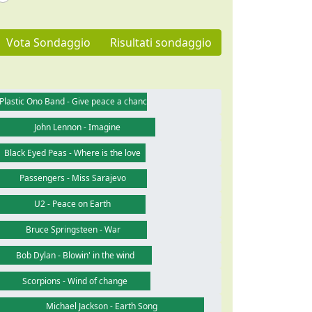
Vota Sondaggio
Risultati sondaggio
Plastic Ono Band - Give peace a chance
John Lennon - Imagine
Black Eyed Peas - Where is the love
Passengers - Miss Sarajevo
U2 - Peace on Earth
Bruce Springsteen - War
Bob Dylan - Blowin' in the wind
Scorpions - Wind of change
Michael Jackson - Earth Song