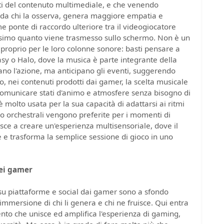
ti del contenuto multimediale, e che venendo
 e da chi la osserva, genera maggiore empatia e
 ponte di raccordo ulteriore tra il videogiocatore
ssimo quanto viene trasmesso sullo schermo. Non è un
proprio per le loro colonne sonore: basti pensare a
y o Halo, dove la musica è parte integrante della
no l'azione, ma anticipano gli eventi, suggerendo
o, nei contenuti prodotti dai gamer, la scelta musicale
 comunicare stati d'animo e atmosfere senza bisogno di
è molto usata per la sua capacità di adattarsi ai ritmi
 o orchestrali vengono preferite per i momenti di
uisce a creare un'esperienza multisensoriale, dove il
 e trasforma la semplice sessione di gioco in uno
dei gamer
 su piattaforme e social dai gamer sono a sfondo
mersione di chi li genera e chi ne fruisce. Qui entra
to che unisce ed amplifica l'esperienza di gaming,