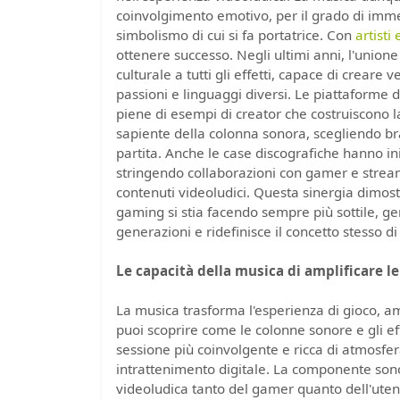
coinvolgimento emotivo, per il grado di immers
simbolismo di cui si fa portatrice. Con
artisti
ottenere successo. Negli ultimi anni, l'unio
culturale a tutti gli effetti, capace di creare
passioni e linguaggi diversi. Le piattaform
piene di esempi di creator che costruiscono la
sapiente della colonna sonora, scegliendo bran
partita. Anche le case discografiche hanno ini
stringendo collaborazioni con gamer e strea
contenuti videoludici. Questa sinergia dimost
gaming si stia facendo sempre più sottile, 
generazioni e ridefinisce il concetto stesso di
Le capacità della musica di amplificare le
La musica trasforma l'esperienza di gioco, 
puoi scoprire come le colonne sonore e gli e
sessione più coinvolgente e ricca di atmosfer
intrattenimento digitale. La componente sono
videoludica tanto del gamer quanto dell'uten