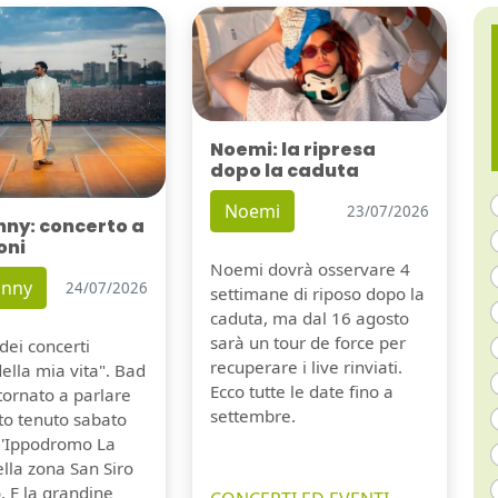
Noemi: la ripresa
dopo la caduta
Noemi
23/07/2026
nny: concerto a
oni
Noemi dovrà osservare 4
unny
24/07/2026
settimane di riposo dopo la
caduta, ma dal 16 agosto
sarà un tour de force per
dei concerti
recuperare i live rinviati.
della mia vita". Bad
Ecco tutte le date fino a
tornato a parlare
settembre.
to tenuto sabato
ll'Ippodromo La
lla zona San Siro
. E la grandine