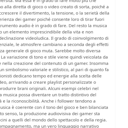
versità. Ma essa è in grado di fare molto più che
 alla diretta di gioco o video creato di sorta, poiché a
rescere il divertimento, la tensione, o la serietà della
erienza dei gamer poiché consente loro di tirar fuori
trumento audio è in grado di fare. Del resto la musica
 un elemento imprescindibile della vita e non
eclinazione videoludica. Il grado di coinvolgimento di
nziale, le atmosfere cambiano a seconda degli effetti
nza generale di gioco muta. Sarebbe molto diversa
a variazione di tono e stile viene quindi veicolata da
 nella creazione del contenuto di un gamer. Insomma
n simbolismo valoriale e stilistico, al pari di quanto fa
ssionisti dedicano tempo ed energie alla scelta delle
eo, arrivando a creare playlist personalizzate o
rodurre brani originali. Alcuni esempi celebri nel
musica possa diventare un tratto distintivo del
à e la riconoscibilità. Anche i follower tendono a
usica è coerente con il tono del gioco e ben bilanciata
uesto senso, la produzione audiovisiva dei gamer sta
cini a quelli del mondo dello spettacolo e della regia.
ccompagnamento, ma un vero linguaggio narrativo