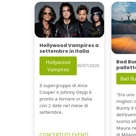
Hollywood Vampires a
settembre in Italia
Bad Bu
Hollywood
30/07/2026
pallett
Vampires
Bad B
Il supergruppo di Alice
Cooper e Johnny Depp è
"Era uno 
pronto a tornare in Italia
migliori 
con 2 date nel mese di
Bunny è 
settembre.
dell'even
scorso a
Maura ne
CONCERTI ED EVENTI
di Milano