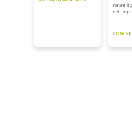
riapre il
dell'impi
CONCERT