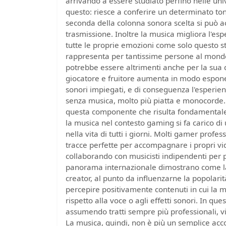
arrivando a essere studiato perfino nelle uni
questo: riesce a conferire un determinato tono
seconda della colonna sonora scelta si può acc
trasmissione. Inoltre la musica migliora l'esp
tutte le proprie emozioni come solo questo s
rappresenta per tantissime persone al mondo
potrebbe essere altrimenti anche per la sua d
giocatore e fruitore aumenta in modo espone
sonori impiegati, e di conseguenza l'esperie
senza musica, molto più piatta e monocorde. L
questa componente che risulta fondamentale
la musica nel contesto gaming si fa carico di u
nella vita di tutti i giorni. Molti gamer profe
tracce perfette per accompagnare i propri vid
collaborando con musicisti indipendenti per p
panorama internazionale dimostrano come la 
creator, al punto da influenzarne la popolarit
percepire positivamente contenuti in cui la m
rispetto alla voce o agli effetti sonori. In q
assumendo tratti sempre più professionali, vi
La musica, quindi, non è più un semplice a