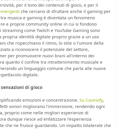
ività, per il tono dei contenuti di gioco, e per il
 emergenti
che cercano di sfruttare anche il gaming per
ne tra musica e gaming è diventata un fenomeno
 vere e proprie community online in cui si fondono
e di streaming come Twitch e YouTube Gaming sono
 propria identità digitale proprio grazie a un uso
i che rispecchiano il ritmo, lo stile o l'umore della
ziato a riconoscere il potenziale del settore,
mer per promuovere nuovi brani all'interno dei
ra quanto il confine tra intrattenimento musicale e
generando un linguaggio comune che parla alle nuove
 spettacolo digitale.
 sensazioni di gioco
amplificando emozioni e concentrazione.
Su Casinofy
,
ffetti sonori migliorano l'immersione, rendendo ogni
a, proprio come nelle migliori esperienze di
ra dunque riesce ad enfatizzare l'esperienza
te che ne fruisce guardando. Un impatto bilaterale che