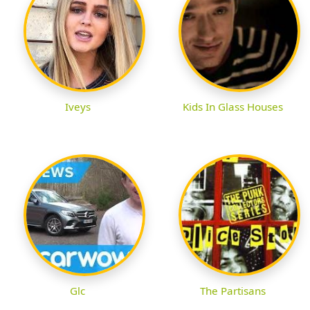
Iveys
Kids In Glass Houses
Glc
The Partisans