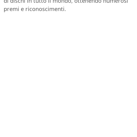
di dischi in tutto il mondo, ottenendo numerosi
premi e riconoscimenti.