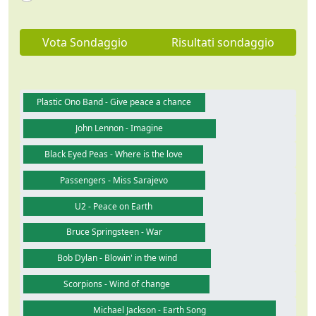
Vota Sondaggio
Risultati sondaggio
Plastic Ono Band - Give peace a chance
John Lennon - Imagine
Black Eyed Peas - Where is the love
Passengers - Miss Sarajevo
U2 - Peace on Earth
Bruce Springsteen - War
Bob Dylan - Blowin' in the wind
Guarda video
Scorpions - Wind of change
Michael Jackson - Earth Song