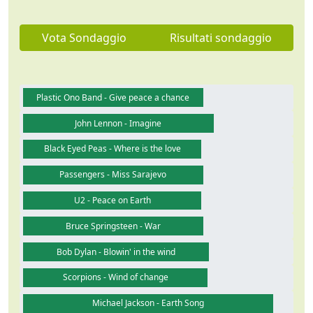
Vota Sondaggio
Risultati sondaggio
Plastic Ono Band - Give peace a chance
John Lennon - Imagine
Black Eyed Peas - Where is the love
Passengers - Miss Sarajevo
U2 - Peace on Earth
Bruce Springsteen - War
Bob Dylan - Blowin' in the wind
Scorpions - Wind of change
Michael Jackson - Earth Song