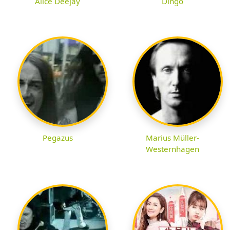
Alice Deejay
Dingo
Pegazus
Marius Müller-
Westernhagen