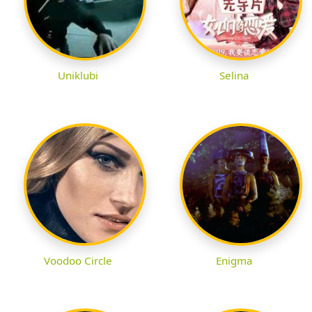
Uniklubi
Selina
Voodoo Circle
Enigma