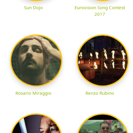
Sun Dojo
Eurovision Song Contest
2017
Rosario Miraggio
Renzo Rubino