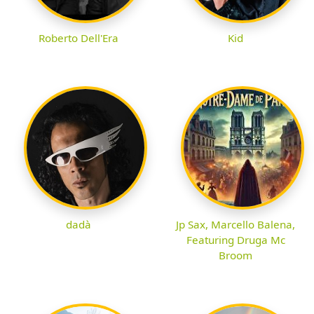
Roberto Dell'Era
Kid
dadà
Jp Sax, Marcello Balena,
Featuring Druga Mc
Broom