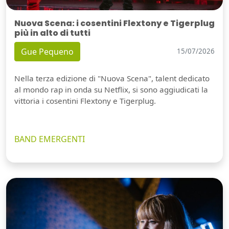
Nuova Scena: i cosentini Flextony e Tigerplug
più in alto di tutti
Gue Pequeno
15/07/2026
Nella terza edizione di "Nuova Scena", talent dedicato
al mondo rap in onda su Netflix, si sono aggiudicati la
vittoria i cosentini Flextony e Tigerplug.
BAND EMERGENTI