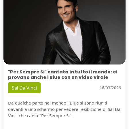
"Per Sempre Si" cantata in tutto il mondo: ci
provano anche i Blue con un video virale
Sal Da Vinci
16/03/2026
Da qualche parte nel mondo i Blue si sono riuniti
Guarda video
davanti a uno schermo per vedere l'esibizione di Sal Da
Vinci che canta "Per Sempre Si".