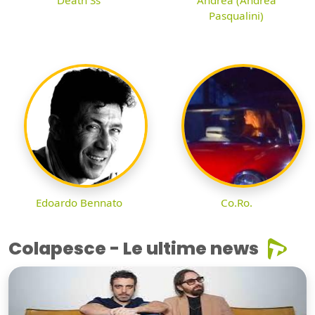
Death Ss
Andrea (Andrea
Pasqualini)
Edoardo Bennato
Co.Ro.
Colapesce - Le ultime news