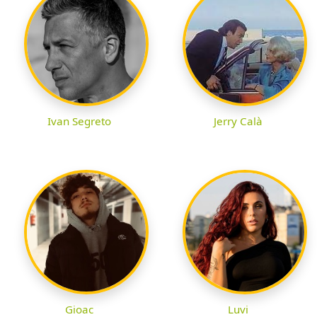
Ivan Segreto
Jerry Calà
Gioac
Luvi