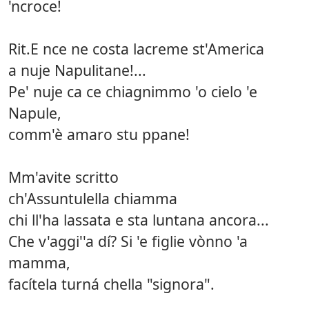
'ncroce!
Rit.E nce ne costa lacreme st'America
a nuje Napulitane!...
Pe' nuje ca ce chiagnimmo 'o cielo 'e
Napule,
comm'è amaro stu ppane!
Mm'avite scritto
ch'Assuntulella chiamma
chi ll'ha lassata e sta luntana ancora...
Che v'aggi''a dí? Si 'e figlie vònno 'a
mamma,
facítela turná chella "signora".