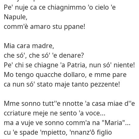
Pe' nuje ca ce chiagnimmo 'o cielo 'e
Napule,
comm'è amaro stu ppane!
Mia cara madre,
che só', che só' 'e denare?
Pe' chi se chiagne 'a Patria, nun só' niente!
Mo tengo quacche dollaro, e mme pare
ca nun só' stato maje tanto pezzente!
Mme sonno tutt''e nnotte 'a casa miae d''e
ccriature meje ne sento 'a voce...
ma a vuje ve sonno comm'a na "Maria"...
cu 'e spade 'mpietto, 'nnanz'ô figlio