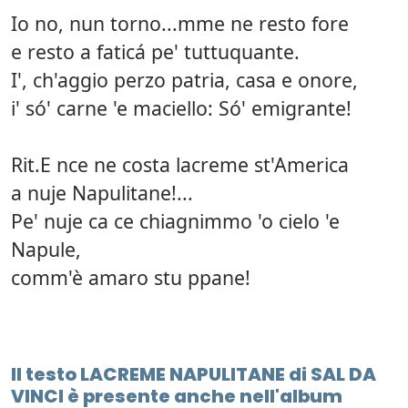
Io no, nun torno...mme ne resto fore
e resto a faticá pe' tuttuquante.
I', ch'aggio perzo patria, casa e onore,
i' só' carne 'e maciello: Só' emigrante!
Rit.E nce ne costa lacreme st'America
a nuje Napulitane!...
Pe' nuje ca ce chiagnimmo 'o cielo 'e
Napule,
comm'è amaro stu ppane!
Il testo LACREME NAPULITANE di SAL DA
VINCI è presente anche nell'album