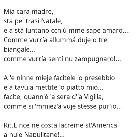
Mia cara madre,
sta pe' trasí Natale,
e a stá luntano cchiù mme sape amaro....
Comme vurría allummá duje o tre
biangale...
comme vurría sentí nu zampugnaro!...
A 'e ninne mieje facitele 'o presebbio
e a tavula mettite 'o piatto mio...
facite, quann'è 'a sera d''a Vigilia,
comme si 'mmiez'a vuje stesse pur'io...
Rit.E nce ne costa lacreme st'America
a nuje Napulitane!...