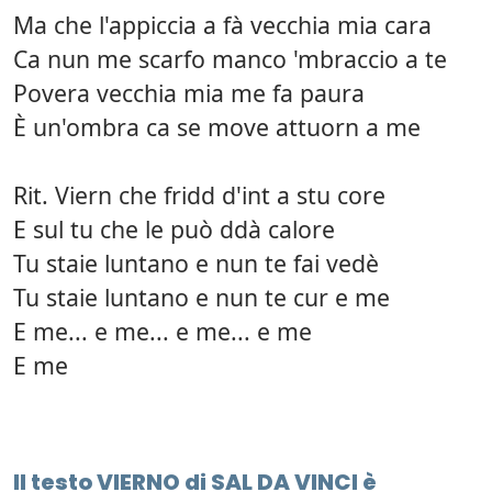
Ma che l'appiccia a fà vecchia mia cara
Ca nun me scarfo manco 'mbraccio a te
Povera vecchia mia me fa paura
È un'ombra ca se move attuorn a me
Rit. Viern che fridd d'int a stu core
E sul tu che le può ddà calore
Tu staie luntano e nun te fai vedè
Tu staie luntano e nun te cur e me
E me... e me... e me... e me
E me
Il testo VIERNO di SAL DA VINCI è