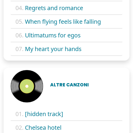
04.
Regrets and romance
05.
When flying feels like falling
06.
Ultimatums for egos
07.
My heart your hands
ALTRE CANZONI
01.
[hidden track]
02.
Chelsea hotel