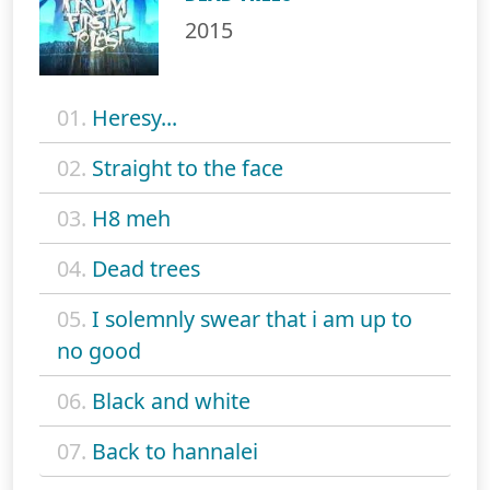
2015
01.
Heresy...
02.
Straight to the face
03.
H8 meh
04.
Dead trees
05.
I solemnly swear that i am up to
no good
06.
Black and white
07.
Back to hannalei