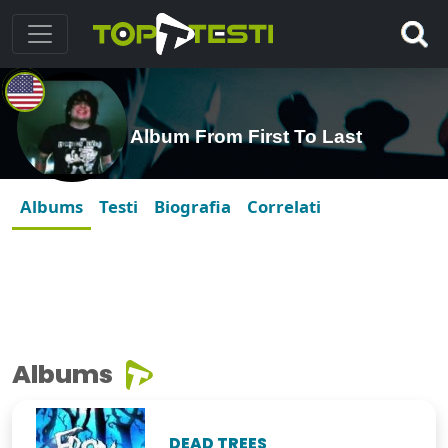
Album From First To Last
Albums
Testi
Biografia
Correlati
Albums
DEAD TREES