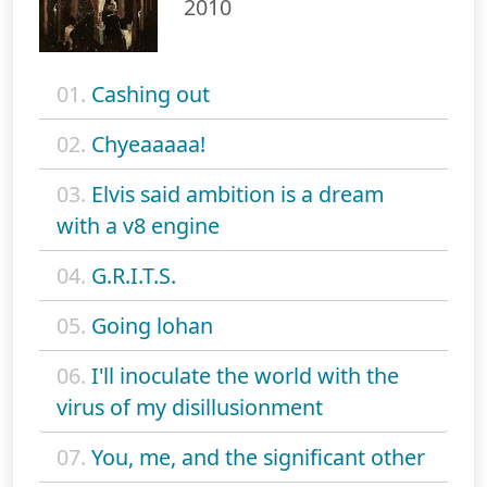
2010
01.
Cashing out
02.
Chyeaaaaa!
03.
Elvis said ambition is a dream
with a v8 engine
04.
G.R.I.T.S.
05.
Going lohan
06.
I'll inoculate the world with the
virus of my disillusionment
07.
You, me, and the significant other