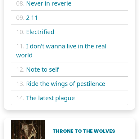
08.
Never in reverie
09.
2 11
10.
Electrified
11.
I don't wanna live in the real
world
12.
Note to self
13.
Ride the wings of pestilence
14.
The latest plague
THRONE TO THE WOLVES