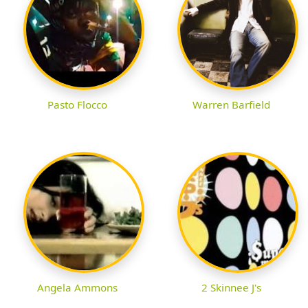
Pasto Flocco
Warren Barfield
Angela Ammons
2 Skinnee J's