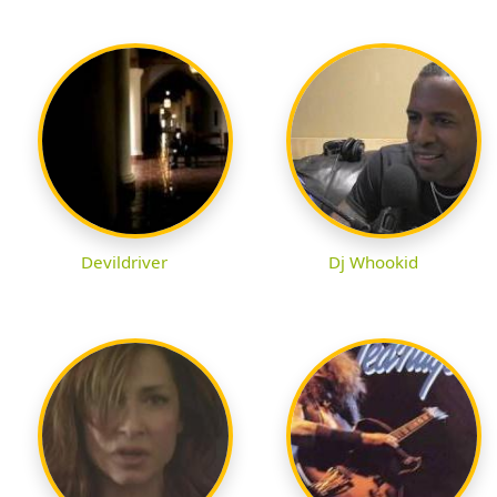
Devildriver
Dj Whookid