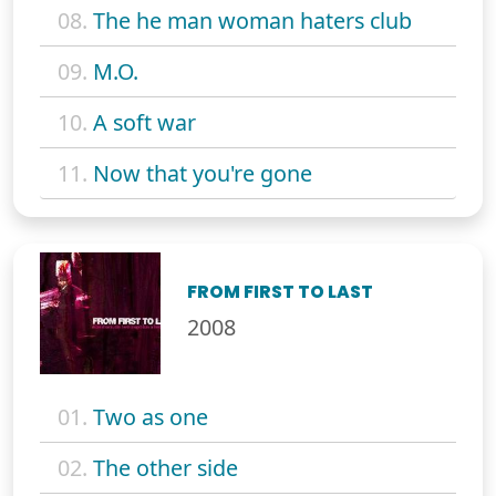
08.
The he man woman haters club
09.
M.O.
10.
A soft war
11.
Now that you're gone
FROM FIRST TO LAST
2008
01.
Two as one
02.
The other side