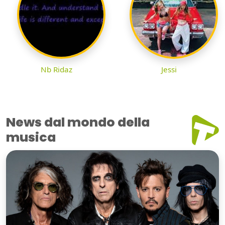
Nb Ridaz
Jessi
News dal mondo della
musica