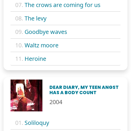
07.
The crows are coming for us
08.
The levy
09.
Goodbye waves
10.
Waltz moore
11.
Heroine
DEAR DIARY, MY TEEN ANGST
HAS A BODY COUNT
2004
01.
Soliloquy