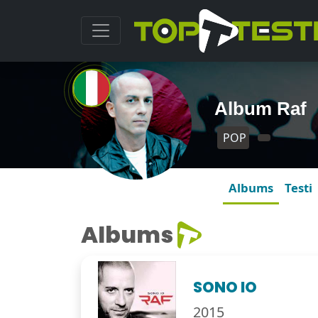
Album Raf
POP
Albums
Testi
Albums
SONO IO
2015