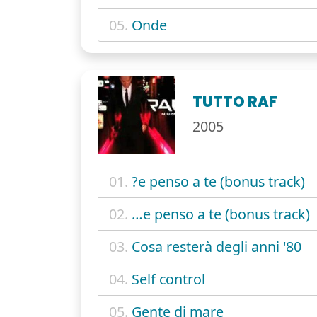
05.
Onde
TUTTO RAF
2005
01.
?e penso a te (bonus track)
02.
…e penso a te (bonus track)
03.
Cosa resterà degli anni '80
04.
Self control
05.
Gente di mare