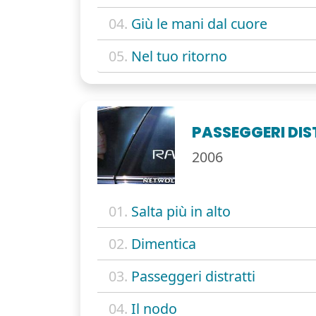
04.
Giù le mani dal cuore
05.
Nel tuo ritorno
PASSEGGERI DIS
2006
01.
Salta più in alto
02.
Dimentica
03.
Passeggeri distratti
04.
Il nodo