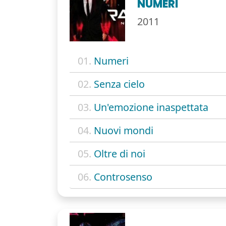
NUMERI
2011
01.
Numeri
02.
Senza cielo
03.
Un'emozione inaspettata
04.
Nuovi mondi
05.
Oltre di noi
06.
Controsenso