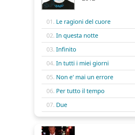
01.
Le ragioni del cuore
02.
In questa notte
03.
Infinito
04.
In tutti i miei giorni
05.
Non e' mai un errore
06.
Per tutto il tempo
07.
Due