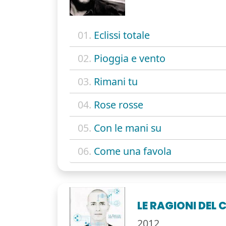
01.
Eclissi totale
02.
Pioggia e vento
03.
Rimani tu
04.
Rose rosse
05.
Con le mani su
06.
Come una favola
LE RAGIONI DEL 
2012