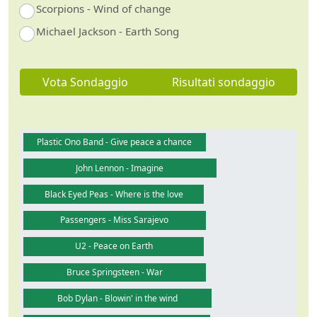
Scorpions - Wind of change
Michael Jackson - Earth Song
Vota Sondaggio
Risultati sondaggio
Plastic Ono Band - Give peace a chance
John Lennon - Imagine
Black Eyed Peas - Where is the love
Passengers - Miss Sarajevo
U2 - Peace on Earth
Bruce Springsteen - War
Bob Dylan - Blowin' in the wind