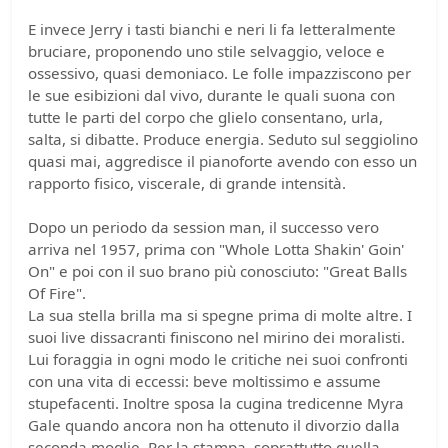
E invece Jerry i tasti bianchi e neri li fa letteralmente
bruciare, proponendo uno stile selvaggio, veloce e
ossessivo, quasi demoniaco. Le folle impazziscono per
le sue esibizioni dal vivo, durante le quali suona con
tutte le parti del corpo che glielo consentano, urla,
salta, si dibatte. Produce energia. Seduto sul seggiolino
quasi mai, aggredisce il pianoforte avendo con esso un
rapporto fisico, viscerale, di grande intensità.
Dopo un periodo da session man, il successo vero
arriva nel 1957, prima con "Whole Lotta Shakin' Goin'
On" e poi con il suo brano più conosciuto: "Great Balls
Of Fire".
La sua stella brilla ma si spegne prima di molte altre. I
suoi live dissacranti finiscono nel mirino dei moralisti.
Lui foraggia in ogni modo le critiche nei suoi confronti
con una vita di eccessi: beve moltissimo e assume
stupefacenti. Inoltre sposa la cugina tredicenne Myra
Gale quando ancora non ha ottenuto il divorzio dalla
seconda moglie. Per la stampa, soprattutto quella