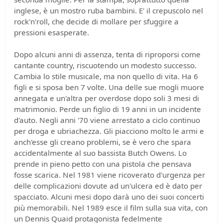
inglese, è un mostro ruba bambini. E' il crepuscolo nel
rock'n'roll, che decide di mollare per sfuggire a
pressioni esasperate.
Dopo alcuni anni di assenza, tenta di riproporsi come
cantante country, riscuotendo un modesto successo.
Cambia lo stile musicale, ma non quello di vita. Ha 6
figli e si sposa ben 7 volte. Una delle sue mogli muore
annegata e un'altra per overdose dopo soli 3 mesi di
matrimonio. Perde un figlio di 19 anni in un incidente
d'auto. Negli anni '70 viene arrestato a ciclo continuo
per droga e ubriachezza. Gli piacciono molto le armi e
anch'esse gli creano problemi, se è vero che spara
accidentalmente al suo bassista Butch Owens. Lo
prende in pieno petto con una pistola che pensava
fosse scarica. Nel 1981 viene ricoverato d'urgenza per
delle complicazioni dovute ad un'ulcera ed è dato per
spacciato. Alcuni mesi dopo darà uno dei suoi concerti
più memorabili. Nel 1989 esce il film sulla sua vita, con
un Dennis Quaid protagonista fedelmente