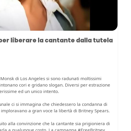
er liberare la cantante dalla tutela
y Monsk di Los Angeles si sono radunati moltissimi
 intonano cori e gridano slogan. Diversi per estrazione
serissime ed un unico intento.
unale ci si immagina che chiedessero la condanna di
 imploravano a gran voce la libertà di Britney Spears.
uito alla convinzione che la cantante sia prigioniera di
lvarla a qualunque costo. La campagna #FreeBritney