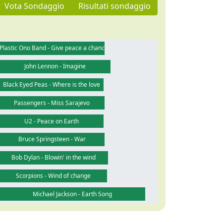
Vota Sondaggio
Risultati sondaggio
Plastic Ono Band - Give peace a chance
John Lennon - Imagine
Black Eyed Peas - Where is the love
Passengers - Miss Sarajevo
U2 - Peace on Earth
Bruce Springsteen - War
Bob Dylan - Blowin' in the wind
Scorpions - Wind of change
Michael Jackson - Earth Song