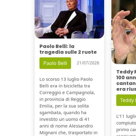
Paolo Belli: la
tragedia sulle 2 ruote
Paolo Belli
21/07/2026
Teddy 
100 ann
Lo scorso 13 luglio Paolo
cantant
Belli era in bicicletta tra
era riu
Correggio e Campagnola,
in provincia di Reggio
Teddy
Emilia, per la sua solita
sgambata, quando ha
L'11 lugl
investito un uomo di 41
compiuto 
anni di nome Alessandro
primo can
Mignani che, trasportato in