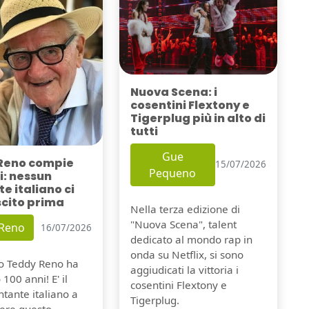
Nuova Scena: i
cosentini Flextony e
Tigerplug più in alto di
tutti
Gue
Reno compie
15/07/2026
Pequeno
i: nessun
e italiano ci
scito prima
Nella terza edizione di
"Nuova Scena", talent
 Reno
16/07/2026
dedicato al mondo rap in
onda su Netflix, si sono
io Teddy Reno ha
aggiudicati la vittoria i
100 anni! E' il
cosentini Flextony e
tante italiano a
Tigerplug.