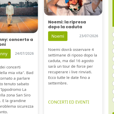
Noemi: la ripresa
dopo la caduta
Noemi
23/07/2026
nny: concerto a
oni
Noemi dovrà osservare 4
unny
24/07/2026
settimane di riposo dopo la
caduta, ma dal 16 agosto
sarà un tour de force per
dei concerti
recuperare i live rinviati.
della mia vita". Bad
Ecco tutte le date fino a
tornato a parlare
settembre.
to tenuto sabato
ll'Ippodromo La
lla zona San Siro
. E la grandine
CONCERTI ED EVENTI
 problema sicurezza
anto.