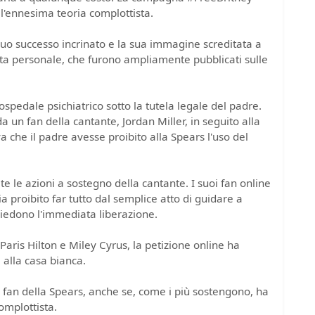
l'ennesima teoria complottista.
suo successo incrinato e la sua immagine screditata a
 vita personale, che furono ampliamente pubblicati sulle
ospedale psichiatrico sotto la tutela legale del padre.
 un fan della cantante, Jordan Miller, in seguito alla
va che il padre avesse proibito alla Spears l'uso del
e le azioni a sostegno della cantante. I suoi fan online
a proibito far tutto dal semplice atto di guidare a
hiedono l'immediata liberazione.
ris Hilton e Miley Cyrus, la petizione online ha
 alla casa bianca.
 fan della Spears, anche se, come i più sostengono, ha
omplottista.