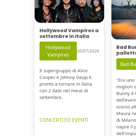
Hollywood Vampires a
settembre in Italia
Bad Bu
Hollywood
30/07/2026
pallett
Vampires
Bad B
Il supergruppo di Alice
Cooper e Johnny Depp è
"Era uno 
pronto a tornare in Italia
migliori 
con 2 date nel mese di
Bunny è 
settembre.
dell'even
scorso a
Maura ne
CONCERTI ED EVENTI
di Milano
riapre il
dell'impi