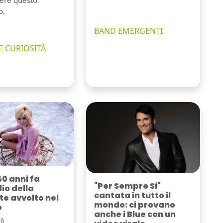
ere questo
o.
BAND EMERGENTI
E CURIOSITÀ
40 anni fa
"Per Sempre Si"
dio della
cantata in tutto il
e avvolto nel
mondo: ci provano
o
anche i Blue con un
26