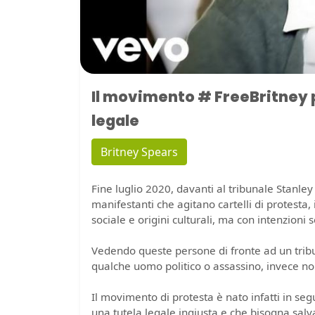
Il movimento # FreeBritney p
legale
Britney Spears
Fine luglio 2020, davanti al tribunale Stanle
manifestanti che agitano cartelli di protesta,
sociale e origini culturali, ma con intenzioni 
Vedendo queste persone di fronte ad un trib
qualche uomo politico o assassino, invece no
Il movimento di protesta è nato infatti in seg
una tutela legale ingiusta e che bisogna sa