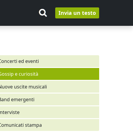
Invia un testo
Concerti ed eventi
Gossip e curiosità
Nuove uscite musicali
Band emergenti
Interviste
Comunicati stampa