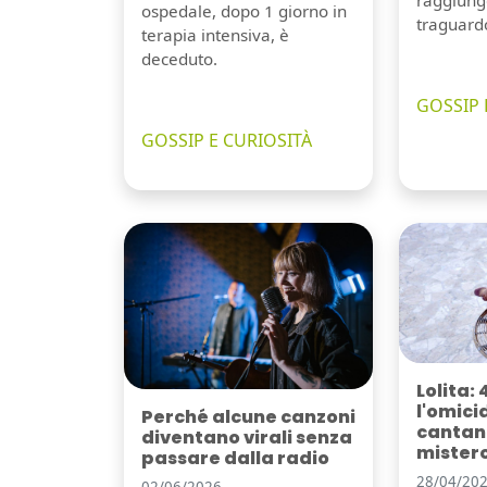
raggiung
ospedale, dopo 1 giorno in
traguard
terapia intensiva, è
deceduto.
GOSSIP 
GOSSIP E CURIOSITÀ
Lolita: 
l'omici
Perché alcune canzoni
cantant
diventano virali senza
mister
passare dalla radio
28/04/20
02/06/2026