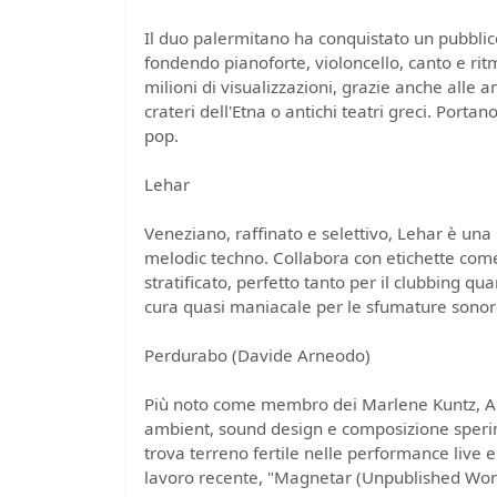
Il duo palermitano ha conquistato un pubblic
fondendo pianoforte, violoncello, canto e ritmi
milioni di visualizzazioni, grazie anche alle 
crateri dell'Etna o antichi teatri greci. Porta
pop.
Lehar
Veneziano, raffinato e selettivo, Lehar è una 
melodic techno. Collabora con etichette come
stratificato, perfetto tanto per il clubbing qu
cura quasi maniacale per le sfumature sonor
Perdurabo (Davide Arneodo)
Più noto come membro dei Marlene Kuntz, Ar
ambient, sound design e composizione sperime
trova terreno fertile nelle performance live e 
lavoro recente, "Magnetar (Unpublished Works