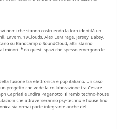
ovi nomi che stanno costruendo la loro identità un
mii, Lavern, 19Clouds, Alex LeMirage, Jersey, Babsy,
licano su Bandcamp o SoundCloud, altri stanno
ival minori. È da questi spazi che spesso emergono le
lla fusione tra elettronica e pop italiano. Un caso
 un progetto che vede la collaborazione tra Cesare
eph Capriati e Indira Paganotto. Il remix techno-house
visitazioni che attraverseranno psy-techno e house fino
ronica sia ormai parte integrante anche del