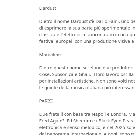
Dardust
Dietro il nome Dardust c'è Dario Faini, uno dei
di esprimere la sua parte più sperimentale i
classica e l'elettronica si incontrano in un equ
festival europei, con una produzione visiva e 
Mamakass
Dietro questo nome si celano due produttori 
Cose, Subsonica e Ghali. Il loro lavoro oscill
per installazioni artistiche. Non sono volti no
le quinte della musica italiana più interessant
PARISI
Due fratelli con base tra Napoli e Londra, M
Fred Again?, Ed Sheeran e i Black Eyed Peas.
elettronica e senso melodico, e nel 2025 sono
del panorama internazionale. A oggi, sono tra