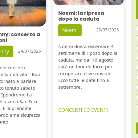
Noemi: la ripresa
dopo la caduta
Noemi
23/07/2026
nny: concerto a
oni
Noemi dovrà osservare 4
unny
24/07/2026
settimane di riposo dopo la
caduta, ma dal 16 agosto
sarà un tour de force per
dei concerti
recuperare i live rinviati.
della mia vita". Bad
Ecco tutte le date fino a
tornato a parlare
settembre.
to tenuto sabato
ll'Ippodromo La
lla zona San Siro
. E la grandine
CONCERTI ED EVENTI
 problema sicurezza
anto.