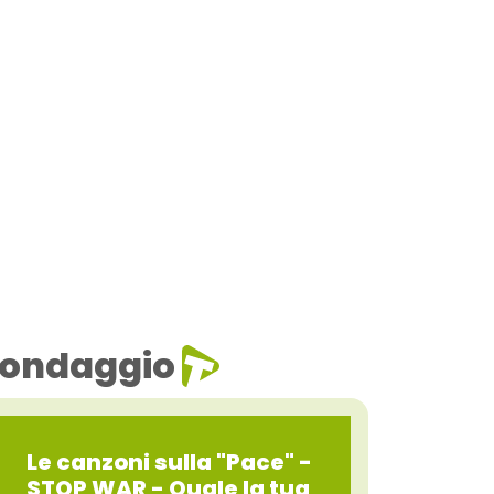
ondaggio
Le canzoni sulla "Pace" -
STOP WAR - Quale la tua