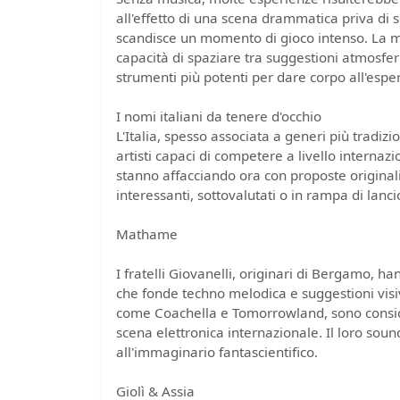
all'effetto di una scena drammatica priva di 
scandisce un momento di gioco intenso. La mus
capacità di spaziare tra suggestioni atmosfer
strumenti più potenti per dare corpo all'esp
I nomi italiani da tenere d'occhio
L'Italia, spesso associata a generi più tradizi
artisti capaci di competere a livello internazion
stanno affacciando ora con proposte originali 
interessanti, sottovalutati o in rampa di lanci
Mathame
I fratelli Giovanelli, originari di Bergamo, h
che fonde techno melodica e suggestioni visi
come Coachella e Tomorrowland, sono consider
scena elettronica internazionale. Il loro soun
all'immaginario fantascientifico.
Giolì & Assia