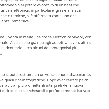
sottofondo o al potere evocativo di un beat che
ica elettronica, in particolare, grazie alla sua
iche e ritmiche, si è affermata come uno degli
erienza immersiva.
onali, vanta in realtà una scena elettronica vivace, con
ale. Alcuni sono già noti agli addetti ai lavori, altri si
e identitarie. Ecco alcuni dei protagonisti più
o.
anno saputo costruire un universo sonoro affascinante,
ve quasi cinematografiche. Dopo aver calcato palchi
ati tra i più promettenti interpreti della nuova
d è ricco di echi orchestrali e profondamente ispirato