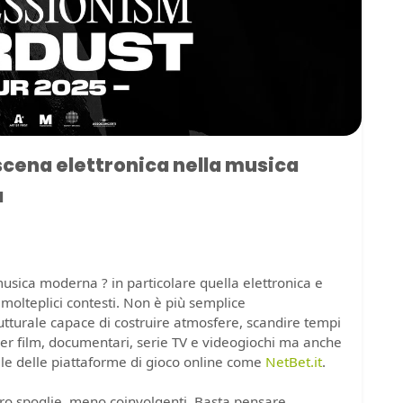
 scena elettronica nella musica
a
usica moderna ? in particolare quella elettronica e
molteplici contesti. Non è più semplice
urale capace di costruire atmosfere, scandire tempi
er film, documentari, serie TV e videogiochi ma anche
lle delle piattaforme di gioco online come
NetBet.it
.
ro spoglie, meno coinvolgenti. Basta pensare