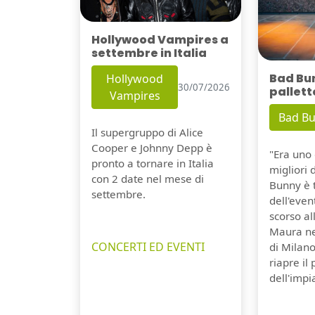
Hollywood Vampires a
settembre in Italia
Bad Bu
Hollywood
30/07/2026
pallett
Vampires
Bad B
Il supergruppo di Alice
Cooper e Johnny Depp è
"Era uno 
pronto a tornare in Italia
migliori 
con 2 date nel mese di
Bunny è 
settembre.
dell'even
scorso a
Maura ne
CONCERTI ED EVENTI
di Milano
riapre il
dell'impi