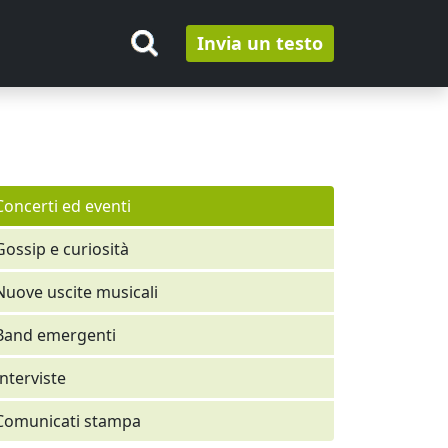
Invia un testo
Concerti ed eventi
Gossip e curiosità
Nuove uscite musicali
Band emergenti
Interviste
Comunicati stampa