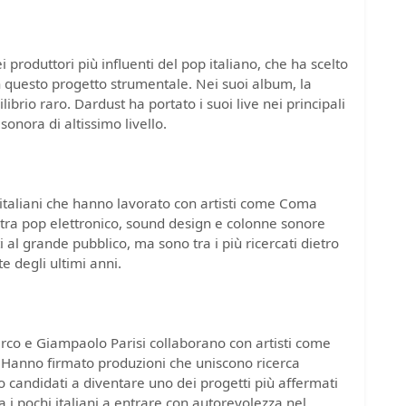
 produttori più influenti del pop italiano, che ha scelto
n questo progetto strumentale. Nei suoi album, la
ilibrio raro. Dardust ha portato i suoi live nei principali
sonora di altissimo livello.
italiani che hanno lavorato con artisti come Coma
a tra pop elettronico, sound design e colonne sonore
ti al grande pubblico, ma sono tra i più ricercati dietro
e degli ultimi anni.
arco e Giampaolo Parisi collaborano con artisti come
 Hanno firmato produzioni che uniscono ricerca
 candidati a diventare uno dei progetti più affermati
 i pochi italiani a entrare con autorevolezza nel