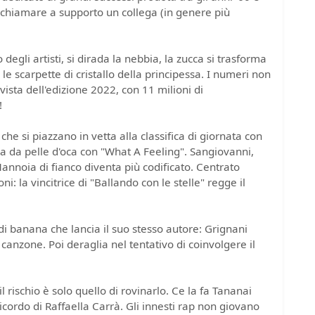
 di chiamare a supporto un collega (in genere più
 degli artisti, si dirada la nebbia, la zucca si trasforma
e scarpette di cristallo della principessa. I numeri non
vista dell'edizione 2022, con 11 milioni di
!
he si piazzano in vetta alla classifica di giornata con
sa da pelle d'oca con "What A Feeling". Sangiovanni,
Mannoia di fianco diventa più codificato. Centrato
: la vincitrice di "Ballando con le stelle" regge il
 di banana che lancia il suo stesso autore: Grignani
 canzone. Poi deraglia nel tentativo di coinvolgere il
 rischio è solo quello di rovinarlo. Ce la fa Tananai
ricordo di Raffaella Carrà. Gli innesti rap non giovano