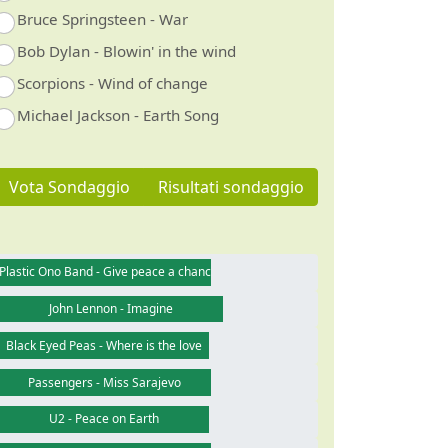
Bruce Springsteen - War
Bob Dylan - Blowin' in the wind
Scorpions - Wind of change
Michael Jackson - Earth Song
Vota Sondaggio
Risultati sondaggio
Plastic Ono Band - Give peace a chance
John Lennon - Imagine
Black Eyed Peas - Where is the love
Passengers - Miss Sarajevo
U2 - Peace on Earth