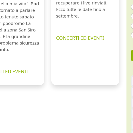
recuperare i live rinviati.
della mia vita". Bad
Ecco tutte le date fino a
tornato a parlare
settembre.
to tenuto sabato
ll'Ippodromo La
lla zona San Siro
. E la grandine
CONCERTI ED EVENTI
 problema sicurezza
anto.
I ED EVENTI