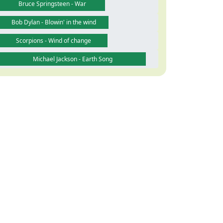
Bruce Springsteen - War
Bob Dylan - Blowin' in the wind
Scorpions - Wind of change
Michael Jackson - Earth Song