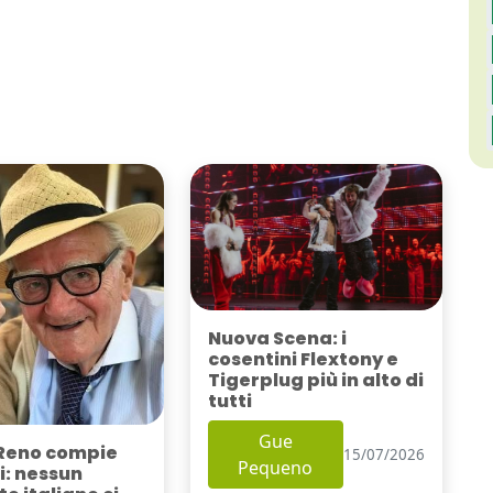
Nuova Scena: i
cosentini Flextony e
Tigerplug più in alto di
tutti
Gue
Reno compie
15/07/2026
Pequeno
i: nessun