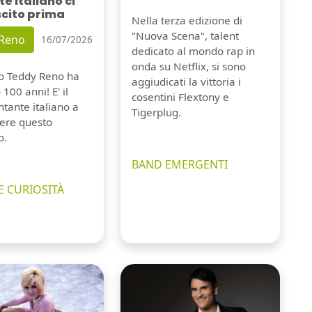
e italiano ci
scito prima
Nella terza edizione di
"Nuova Scena", talent
 Reno
16/07/2026
dedicato al mondo rap in
onda su Netflix, si sono
io Teddy Reno ha
aggiudicati la vittoria i
100 anni! E' il
cosentini Flextony e
tante italiano a
Tigerplug.
ere questo
o.
BAND EMERGENTI
E CURIOSITÀ