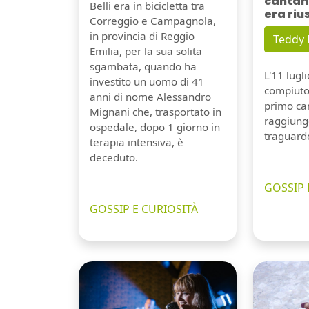
cantant
Belli era in bicicletta tra
era riu
Correggio e Campagnola,
in provincia di Reggio
Teddy
Emilia, per la sua solita
sgambata, quando ha
L'11 lugl
investito un uomo di 41
compiuto 
anni di nome Alessandro
primo can
Mignani che, trasportato in
raggiung
ospedale, dopo 1 giorno in
traguard
terapia intensiva, è
deceduto.
GOSSIP 
GOSSIP E CURIOSITÀ