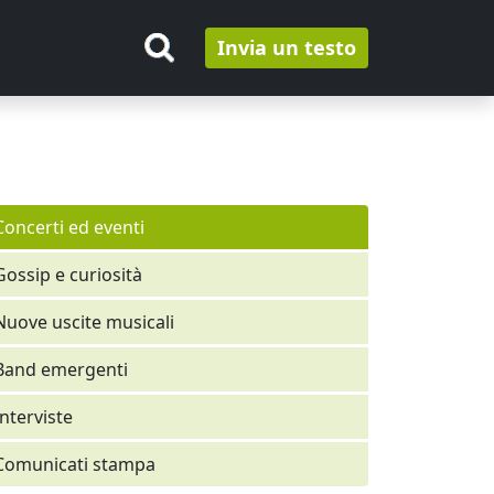
Invia un testo
Concerti ed eventi
Gossip e curiosità
Nuove uscite musicali
Band emergenti
Interviste
Comunicati stampa