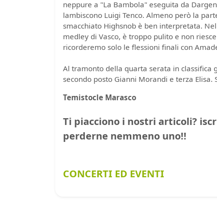
neppure a "La Bambola" eseguita da Dargen
lambiscono Luigi Tenco. Almeno però la part
smacchiato Highsnob è ben interpretata. Nel
medley di Vasco, è troppo pulito e non riesc
ricorderemo solo le flessioni finali con Amad
Al tramonto della quarta serata in classific
secondo posto Gianni Morandi e terza Elisa. S
Temistocle Marasco
Ti piacciono i nostri articoli? isc
perderne nemmeno uno!!
CONCERTI ED EVENTI