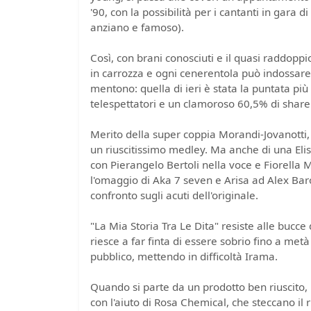
'90, con la possibilità per i cantanti in gara
anziano e famoso).
Così, con brani conosciuti e il quasi raddoppio
in carrozza e ogni cenerentola può indossare l
mentono: quella di ieri è stata la puntata più 
telespettatori e un clamoroso 60,5% di share
Merito della super coppia Morandi-Jovanotti, c
un riuscitissimo medley. Ma anche di una Eli
con Pierangelo Bertoli nella voce e Fiorella 
l'omaggio di Aka 7 seven e Arisa ad Alex Baroni
confronto sugli acuti dell'originale.
"La Mia Storia Tra Le Dita" resiste alle bucce
riesce a far finta di essere sobrio fino a metà
pubblico, mettendo in difficoltà Irama.
Quando si parte da un prodotto ben riuscito, il
con l'aiuto di Rosa Chemical, che steccano il 