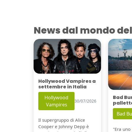
News dal mondo del
Hollywood Vampires a
settembre in Italia
Bad Bu
Hollywood
30/07/2026
pallett
Vampires
Bad B
Il supergruppo di Alice
Cooper e Johnny Depp è
"Era uno 