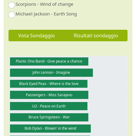
Scorpions - Wind of change
Michael Jackson - Earth Song
Vota Sondaggio
Risultati sondaggio
Plastic Ono Band - Give peace a chance
John Lennon - Imagine
Black Eyed Peas - Where is the love
Passengers - Miss Sarajevo
U2 - Peace on Earth
Bruce Springsteen - War
Bob Dylan - Blowin' in the wind