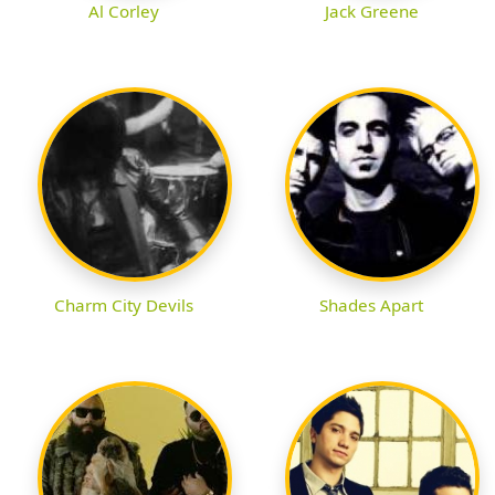
Al Corley
Jack Greene
Charm City Devils
Shades Apart