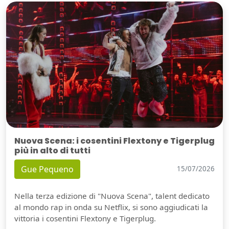
Nuova Scena: i cosentini Flextony e Tigerplug
più in alto di tutti
Gue Pequeno
15/07/2026
Nella terza edizione di "Nuova Scena", talent dedicato
al mondo rap in onda su Netflix, si sono aggiudicati la
vittoria i cosentini Flextony e Tigerplug.