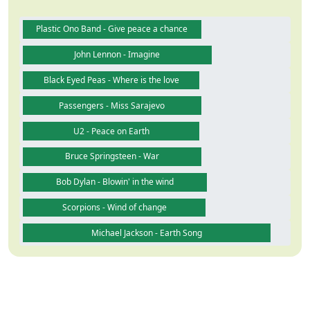
Plastic Ono Band - Give peace a chance
John Lennon - Imagine
Black Eyed Peas - Where is the love
Passengers - Miss Sarajevo
U2 - Peace on Earth
Bruce Springsteen - War
Bob Dylan - Blowin' in the wind
Scorpions - Wind of change
Michael Jackson - Earth Song