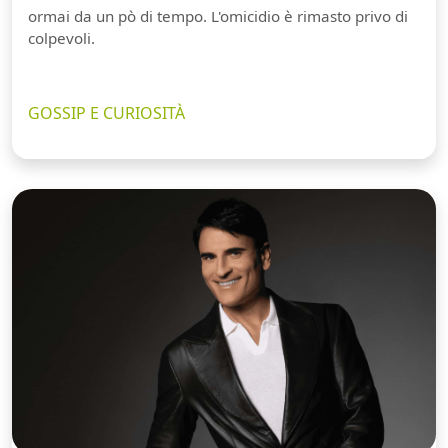
ormai da un pò di tempo. L'omicidio è rimasto privo di
colpevoli.
GOSSIP E CURIOSITÀ