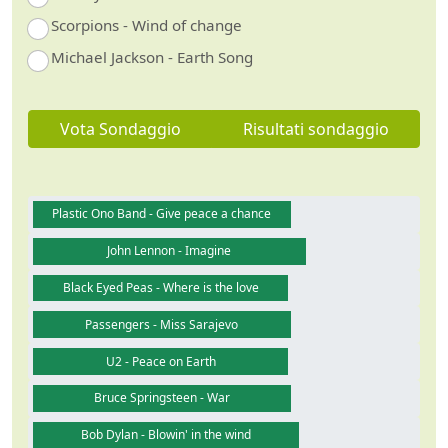
Scorpions - Wind of change
Michael Jackson - Earth Song
Vota Sondaggio
Risultati sondaggio
Plastic Ono Band - Give peace a chance
John Lennon - Imagine
Black Eyed Peas - Where is the love
Passengers - Miss Sarajevo
U2 - Peace on Earth
Bruce Springsteen - War
Bob Dylan - Blowin' in the wind