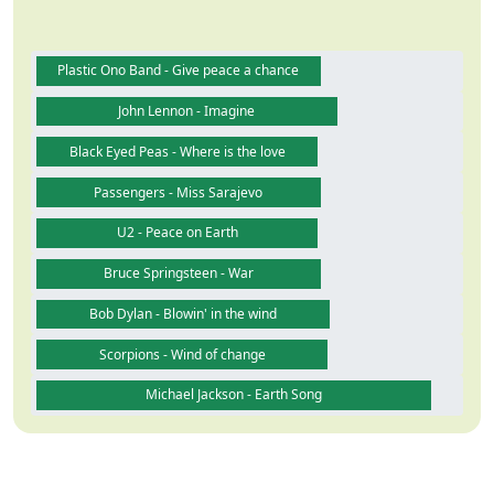
Plastic Ono Band - Give peace a chance
John Lennon - Imagine
Black Eyed Peas - Where is the love
Passengers - Miss Sarajevo
U2 - Peace on Earth
Bruce Springsteen - War
Bob Dylan - Blowin' in the wind
Scorpions - Wind of change
Michael Jackson - Earth Song