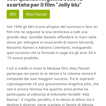
scartata per il film "Jolly blu"
883
Max Pezzali
Nel 1998 gli 883 erano all'apice del successo e fare un
film che ne seguisse la scia sembrava a tutti una
grande idea. Sarebbe bastato affondare le mani nella
storia per attingere ai musicarelli di Gianni Morandi,
Massimo Ranieri e Adriano Celentano, inseguendo
quel successo che la formula in auge tra gli anni '60 e
'70 aveva prodotto.
Così si mette in moto la Medusa film, Max Pezzali
partecipa nei panni di se stesso e la colonna sonora è
composta dai suoi maggiori successi. Tra le aspiranti
coprotagoniste c'è una giovanissima Angelina Jolie, che
non è ancora famosa ma qualche anno prima ha
partecipato al videoclip di Antonello Venditti "Alta
Marea". Il regista, peraltro, è lo stesso di allora ma il
destino è diverso: viene scartata in favore di Alessia