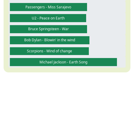
Passengers - Miss Sarajevo
U2 - Peace on Earth
Bruce Springsteen - War
Bob Dylan - Blowin' in the wind
Scorpions - Wind of change
Michael Jackson - Earth Song