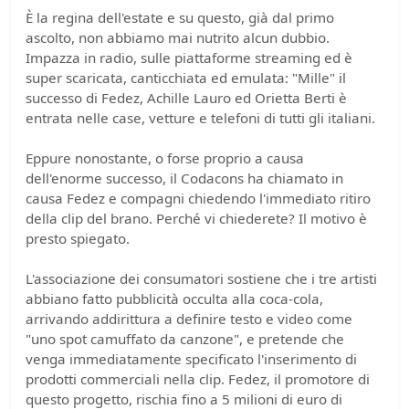
È la regina dell'estate e su questo, già dal primo
ascolto, non abbiamo mai nutrito alcun dubbio.
Impazza in radio, sulle piattaforme streaming ed è
super scaricata, canticchiata ed emulata: "Mille" il
successo di Fedez, Achille Lauro ed Orietta Berti è
entrata nelle case, vetture e telefoni di tutti gli italiani.
Eppure nonostante, o forse proprio a causa
dell'enorme successo, il Codacons ha chiamato in
causa Fedez e compagni chiedendo l'immediato ritiro
della clip del brano. Perché vi chiederete? Il motivo è
presto spiegato.
L'associazione dei consumatori sostiene che i tre artisti
abbiano fatto pubblicità occulta alla coca-cola,
arrivando addirittura a definire testo e video come
"uno spot camuffato da canzone", e pretende che
venga immediatamente specificato l'inserimento di
prodotti commerciali nella clip. Fedez, il promotore di
questo progetto, rischia fino a 5 milioni di euro di