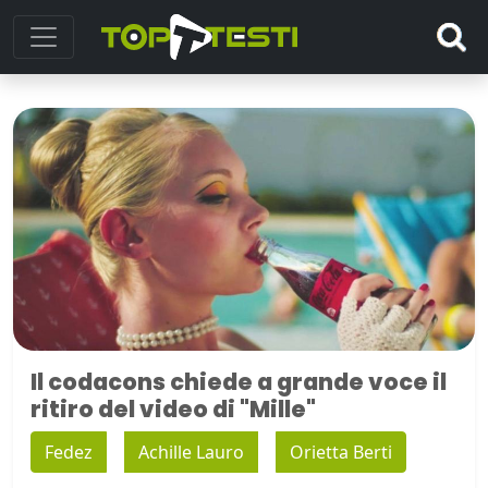
Il codacons chiede a grande voce il
ritiro del video di "Mille"
Fedez
Achille Lauro
Orietta Berti