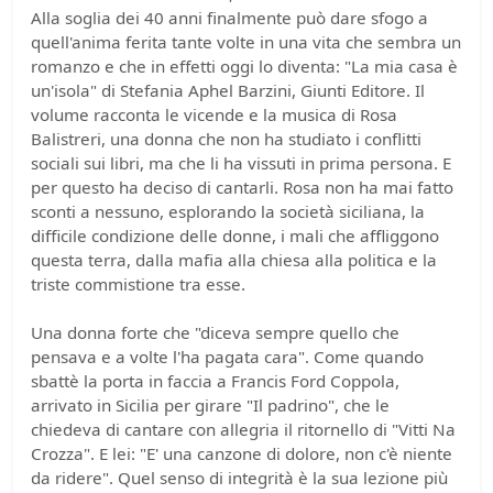
Alla soglia dei 40 anni finalmente può dare sfogo a
quell'anima ferita tante volte in una vita che sembra un
romanzo e che in effetti oggi lo diventa: "La mia casa è
un'isola" di Stefania Aphel Barzini, Giunti Editore. Il
volume racconta le vicende e la musica di Rosa
Balistreri, una donna che non ha studiato i conflitti
sociali sui libri, ma che li ha vissuti in prima persona. E
per questo ha deciso di cantarli. Rosa non ha mai fatto
sconti a nessuno, esplorando la società siciliana, la
difficile condizione delle donne, i mali che affliggono
questa terra, dalla mafia alla chiesa alla politica e la
triste commistione tra esse.
Una donna forte che "diceva sempre quello che
pensava e a volte l'ha pagata cara". Come quando
sbattè la porta in faccia a Francis Ford Coppola,
arrivato in Sicilia per girare "Il padrino", che le
chiedeva di cantare con allegria il ritornello di "Vitti Na
Crozza". E lei: "E' una canzone di dolore, non c'è niente
da ridere". Quel senso di integrità è la sua lezione più