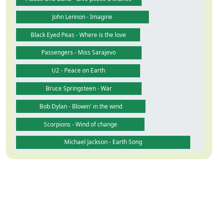
John Lennon - Imagine
Black Eyed Peas - Where is the love
Passengers - Miss Sarajevo
U2 - Peace on Earth
Bruce Springsteen - War
Bob Dylan - Blowin' in the wind
Scorpions - Wind of change
Michael Jackson - Earth Song