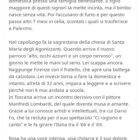
domestica presso una famiglia benestante. Il figlio
maggiore di questi signori la mette incinta, ma il bimbo
nasce senza vita. Poi l'accusano di furto e per questo
passa altri 7 mesi in cella, scontati i quali si trasferisce
a Palermo.
Nel capoluogo fa la sagrestana della chiesa di Santa
Maria degli Agonizzanti. Quando arriva il nuovo
parroco "alto, occhi azzurri e un corpo nervoso", un
giorno le mette le mani sul seno. Lei scappa ancora.
Raggiunge Firenze con il fratello, che apre una bottega
da calzolaio. Lei invece torna a fare la domestica e
intanto, all'età di 32 anni, impara a leggere e a scrivere
perché non è mai andata a scuola.
In Toscana arriva un incontro decisivo con il pittore
Manfredi Lombardi, del quale diventa musa e amante.
Grazie a lui conosce artisti e intellettuali, tra cui Dario
Fo, che la recluta per il suo spettacolo "Ci ragiono e
canto" e le fa girare l'Italia tra il '66 e il '69.
Rosa ha una voce intensa, una chitarra e il suo dolore.