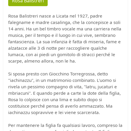
Rosa Balistreri
Rosa Balistreri nasce a Licata nel 1927, padre
falegname e madre casalinga, che la concepisce a soli
14 anni. Ha un bel timbro vocale ma una carriera nella
musica, per il tempo e il luogo in cui vive, sembrano
fantascienza. La sua infanzia è fatta di miseria, fame e
alzatacce alle 3 di notte per raccogliere qualche
lumaca, con ai piedi un gomitolo di stracci perché le
scarpe, almeno allora, non le ha.
Si sposa presto con Giocchino Torregrossa, detto
"iachinazzu", in un matrimonio combinato. L'uomo si
rivela un pessimo compagno di vita, "latru, jucaturi e
mbriacuni". E quando perde a carte la dote della figlia,
Rosa lo colpisce con una lima e subito dopo si
costituisce perché pensa di averlo ammazzato. Ma
iachinazzu sopravvive e lei viene scarcerata.
Per mantenere la figlia fa qualsiasi lavoro, compreso la