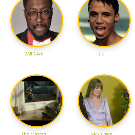
Will.I.Am
Jls
The Mirrors
Nick Lowe