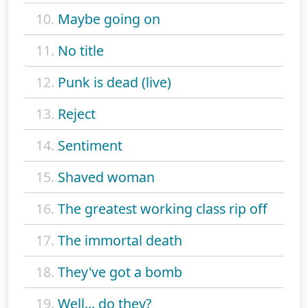
10.
Maybe going on
11.
No title
12.
Punk is dead (live)
13.
Reject
14.
Sentiment
15.
Shaved woman
16.
The greatest working class rip off
17.
The immortal death
18.
They've got a bomb
19.
Well... do they?