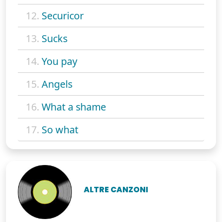
12.
Securicor
13.
Sucks
14.
You pay
15.
Angels
16.
What a shame
17.
So what
ALTRE CANZONI