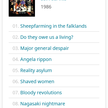
1986
01.
Sheepfarming in the falklands
02.
Do they owe us a living?
03.
Major general despair
04.
Angela rippon
05.
Reality asylum
06.
Shaved women
07.
Bloody revolutions
08.
Nagasaki nightmare