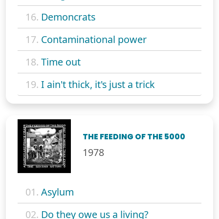
16.
Demoncrats
17.
Contaminational power
18.
Time out
19.
I ain't thick, it's just a trick
THE FEEDING OF THE 5000
1978
01.
Asylum
02.
Do they owe us a living?