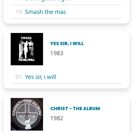
19.
Smash the mac
YES SIR, I WILL
1983
01.
Yes sir, i will
CHRIST - THE ALBUM
1982