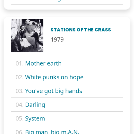
STATIONS OF THE CRASS
1979
01.
Mother earth
02.
White punks on hope
03.
You've got big hands
04.
Darling
05.
System
06.
Big man, big m.A.N.