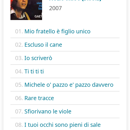
2007
01.
Mio fratello è figlio unico
02.
Escluso il cane
03.
Io scriverò
04.
Ti ti ti ti
05.
Michele o' pazzo e' pazzo davvero
06.
Rare tracce
07.
Sfiorivano le viole
08.
I tuoi occhi sono pieni di sale