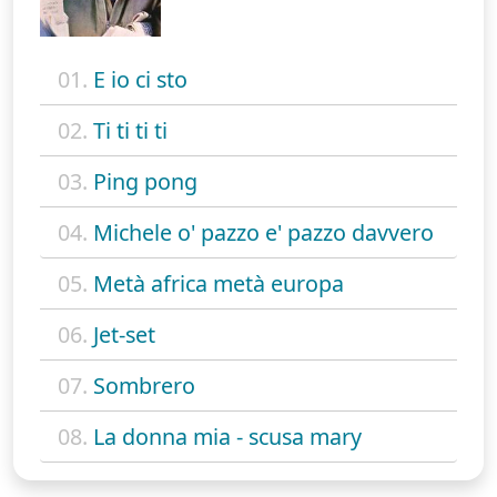
01.
E io ci sto
02.
Ti ti ti ti
03.
Ping pong
04.
Michele o' pazzo e' pazzo davvero
05.
Metà africa metà europa
06.
Jet-set
07.
Sombrero
08.
La donna mia - scusa mary