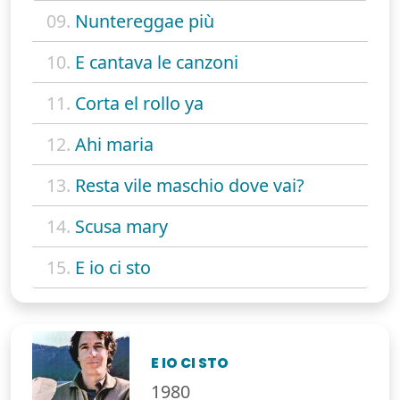
09.
Nuntereggae più
10.
E cantava le canzoni
11.
Corta el rollo ya
12.
Ahi maria
13.
Resta vile maschio dove vai?
14.
Scusa mary
15.
E io ci sto
E IO CI STO
1980