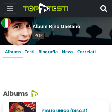
Album Rino Gaetano
POP
Albums
Testi
Biografia
News
Correlati
Albums
FIGLIO UNICO (DISC.2)