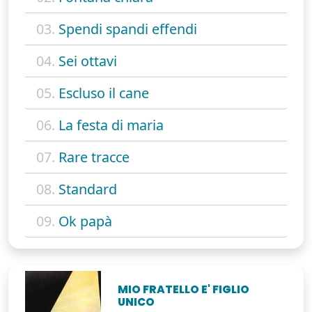
03.
Spendi spandi effendi
04.
Sei ottavi
05.
Escluso il cane
06.
La festa di maria
07.
Rare tracce
08.
Standard
09.
Ok papà
MIO FRATELLO E' FIGLIO
UNICO