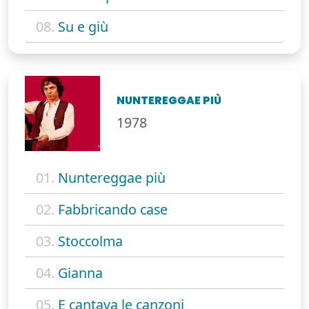
08.
Su e giù
NUNTEREGGAE PIÙ
1978
01.
Nuntereggae più
02.
Fabbricando case
03.
Stoccolma
04.
Gianna
05.
E cantava le canzoni