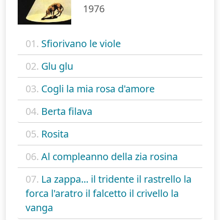
1976
01.
Sfiorivano le viole
02.
Glu glu
03.
Cogli la mia rosa d'amore
04.
Berta filava
05.
Rosita
06.
Al compleanno della zia rosina
07.
La zappa... il tridente il rastrello la
forca l'aratro il falcetto il crivello la
vanga