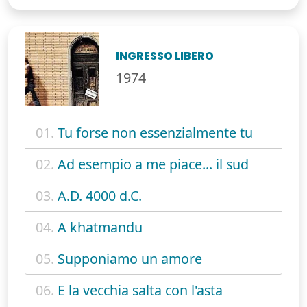
INGRESSO LIBERO
1974
01.
Tu forse non essenzialmente tu
02.
Ad esempio a me piace... il sud
03.
A.D. 4000 d.C.
04.
A khatmandu
05.
Supponiamo un amore
06.
E la vecchia salta con l'asta