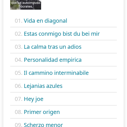
01.
Vida en diagonal
02.
Estas conmigo bist du bei mir
03.
La calma tras un adios
04.
Personalidad empirica
05.
Il cammino interminabile
06.
Lejanias azules
07.
Hey joe
08.
Primer origen
09.
Scherzo menor