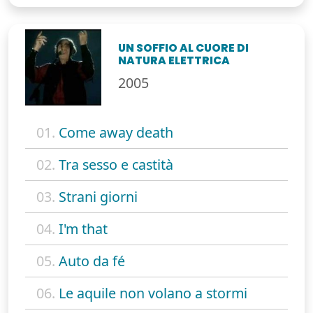
UN SOFFIO AL CUORE DI
NATURA ELETTRICA
2005
01.
Come away death
02.
Tra sesso e castità
03.
Strani giorni
04.
I'm that
05.
Auto da fé
06.
Le aquile non volano a stormi