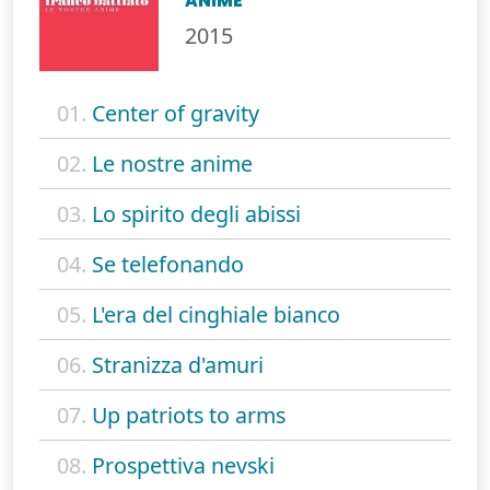
ANIME
2015
01.
Center of gravity
02.
Le nostre anime
03.
Lo spirito degli abissi
04.
Se telefonando
05.
L'era del cinghiale bianco
06.
Stranizza d'amuri
07.
Up patriots to arms
08.
Prospettiva nevski