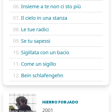
06.
Insieme a te non ci sto più
07.
Il cielo in una stanza
08.
Le tue radici
09.
Se tu sapessi
10.
Sigillata con un bacio
11.
Come un sigillo
12.
Bein schlafengehn
HIERRO FORJADO
2001