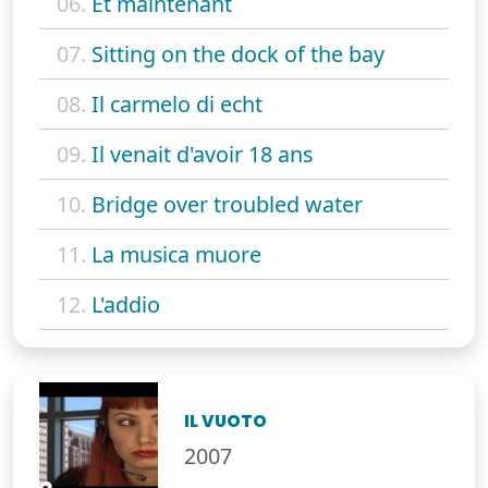
06.
Et maintenant
07.
Sitting on the dock of the bay
08.
Il carmelo di echt
09.
Il venait d'avoir 18 ans
10.
Bridge over troubled water
11.
La musica muore
12.
L'addio
IL VUOTO
2007