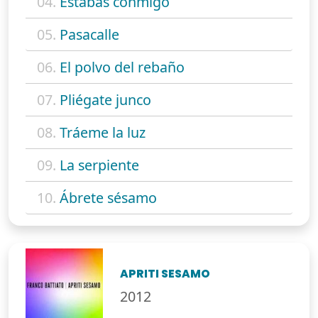
04.
Estabas conmigo
05.
Pasacalle
06.
El polvo del rebaño
07.
Pliégate junco
08.
Tráeme la luz
09.
La serpiente
10.
Ábrete sésamo
APRITI SESAMO
2012