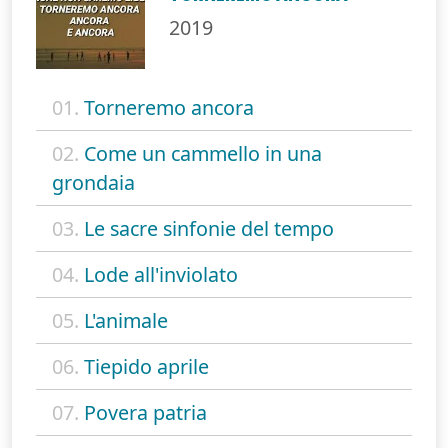
2019
01.
Torneremo ancora
02.
Come un cammello in una
grondaia
03.
Le sacre sinfonie del tempo
04.
Lode all'inviolato
05.
L'animale
06.
Tiepido aprile
07.
Povera patria