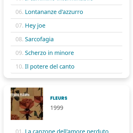
06.
Lontananze d'azzurro
07.
Hey joe
08.
Sarcofagia
09.
Scherzo in minore
10.
Il potere del canto
FLEURS
1999
01.
La canzone dell'amore perduto