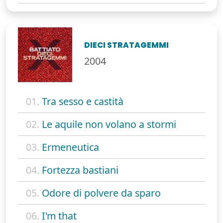
DIECI STRATAGEMMI
2004
01.
Tra sesso e castità
02.
Le aquile non volano a stormi
03.
Ermeneutica
04.
Fortezza bastiani
05.
Odore di polvere da sparo
06.
I'm that