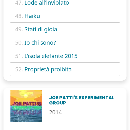
47.
Lode all'inviolato
48.
Haiku
49.
Stati di gioia
50.
Io chi sono?
51.
L'isola elefante 2015
52.
Proprietà proibita
JOE PATTI'S EXPERIMENTAL
GROUP
2014