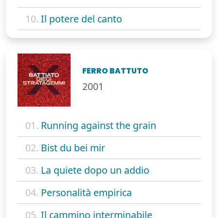
10.
Il potere del canto
FERRO BATTUTO
2001
01.
Running against the grain
02.
Bist du bei mir
03.
La quiete dopo un addio
04.
Personalità empirica
05.
Il cammino interminabile